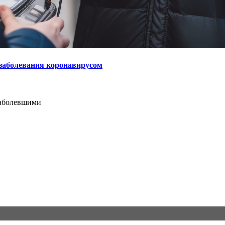
 заболевания коронавирусом
заболевшими