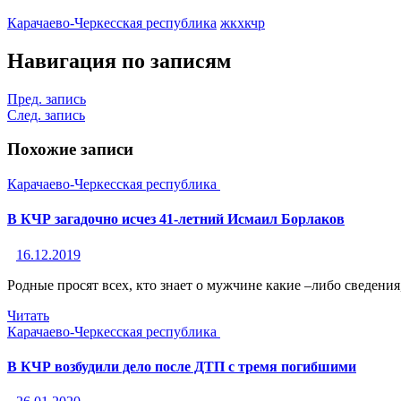
Карачаево-Черкесская республика
жкх
кчр
Навигация по записям
Пред. запись
След. запись
Похожие записи
Карачаево-Черкесская республика
В КЧР загадочно исчез 41-летний Исмаил Борлаков
16.12.2019
Родные просят всех, кто знает о мужчине какие –либо сведени
Читать
Карачаево-Черкесская республика
В КЧР возбудили дело после ДТП с тремя погибшими