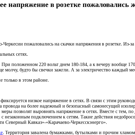
ее напряжение в розетке пожаловались
-Черкесии пожаловались на скачки напряжения в розетке. Из-за
альных сетях.
. При положенном 220 вольт днем 180-184, а к вечеру вообще 170
е молчу, будто бы свечки зажгли. А за электричество каждый м
е только в этом районе.
о фиксируется низкое напряжение в сетях. В связи с этим руко
на провода на более надежный и безопасный самонесущий изолир
меры позволят выровнять напряжение в сетях. Вместе с тем, по
е, с незаконным подключением к сетям. Такие действия недобро
ети Северный Кавказ»-«Карачаево-Черкесскэнерго».
ке
. Территория завалена бумажками, бутылками и прочим хламом