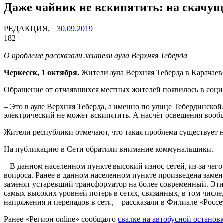
Даже чайник не вскипятить: на скачущ
РЕДАКЦИЯ,
30.09.2019
|
182
О проблеме рассказали жители аула Верхняя Теберда
Черкесск, 1 октября.
Жители аула Верхняя Теберда в Карачаево
Обращение от отчаявшихся местных жителей появилось в соци
– Это в ауле Верхняя Теберда, а именно по улице Тебердинской
электрический не может вскипятить. А насчёт освещения вообщ
Жители республики отмечают, что такая проблема существует н
На публикацию в Сети обратили внимание коммунальщики.
– В данном населенном пункте высокий износ сетей, из-за чег
вопроса. Ранее в данном населенном пункте произведена заме
заменят устаревший трансформатор на более современный. Эти 
самых высоких уровней потерь в сетях, связанных, в том числ
напряжения и перепадов в сети, – рассказали в Филиале «Росс
Ранее «Регион online» сообщал о
свалке на автобусной останов