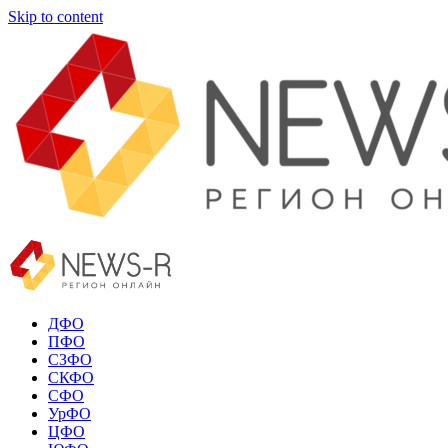
Skip to content
ДФО
ПФО
СЗФО
СКФО
СФО
УрФО
ЦФО