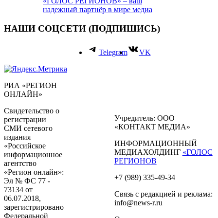
«ГОЛОС РЕГИОНОВ» – ваш
надежный партнёр в мире медиа
НАШИ СОЦСЕТИ (ПОДПИШИСЬ)
Telegram
VK
РИА «РЕГИОН
ОНЛАЙН»
Свидетельство о
Учредитель: ООО
регистрации
«КОНТАКТ МЕДИА»
СМИ сетевого
издания
ИНФОРМАЦИОННЫЙ
«Российское
МЕДИАХОЛДИНГ
«ГОЛОС
информационное
РЕГИОНОВ
агентство
«Регион онлайн»:
+7 (989) 335-49-34
Эл № ФС 77 -
73134 от
Связь с редакцией и реклама:
06.07.2018,
info@news-r.ru
зарегистрировано
Федеральной