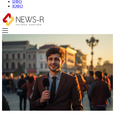
ЦФО
ЮФО