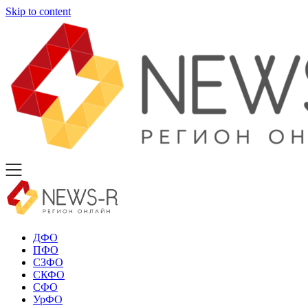
Skip to content
ДФО
ПФО
СЗФО
СКФО
СФО
УрФО