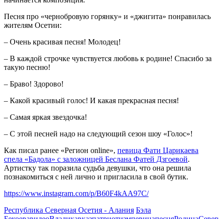
Песня про «чернобровую горянку» и «джигита» понравилась
жителям Осетии:
– Очень красивая песня! Молодец!
– В каждой строчке чувствуется любовь к родине! Спасибо за
такую песню!
– Браво! Здорово!
– Какой красивый голос! И какая прекрасная песня!
– Самая яркая звездочка!
– С этой песней надо на следующий сезон шоу «Голос»!
Как писал ранее «Регион online»,
певица Фати Царикаева
спела «Бадола» с заложницей Беслана Фатей Дзгоевой
.
Артистку так поразила судьба девушки, что она решила
познакомиться с ней лично и пригласила в свой бутик.
https://www.instagram.com/p/B60F4kAA97C/
Республика Северная Осетия - Алания
Бэла
Бекоева
видео
Владикавказ
патриотизм
певица
песня
Родина
Север