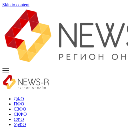
Skip to content
ДФО
ПФО
СЗФО
СКФО
СФО
УрФО