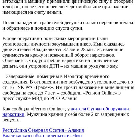
затолкали в машину, применили физическую силу и отобрали
телефон, после чего перевели через мобильное приложение
имеющиеся на счету деньги.
После нападения грабителей девушка сильно перенервничала
и обратилась в полицию спустя сутки.
В ходе оперативно-розыскных мероприятий были
установлены личности злоумышленников. Ими оказались
двое жителей Владикавказа 37-ми и 28-ми лет, имеющие
судимость за кражу и незаконный оборот наркотиков.
Отмечается, что, употребив наркотики на полученные
деньги, они устроили ДТП – их машина рухнула в яму.
– Задержанные помещены в Изолятор временного
содержания. В отношении них возбуждено уголовное дело по
ст. 161 УК РФ «Грабеж». Им грозит наказание в виде лишения
свободы на срок до 7 лет, – сообщили «Регион Online» в
пресс-службе МВД по РСО-Алания.
Как сообщал «Регион Online», у
жителя Сунжи обнаружили
наркотики
. Мужчина хранил у себя более 2 кг запрещенных
веществ.
Республика Северная Осетия - Алания
Владикавказ
грабители
деньги
телефон