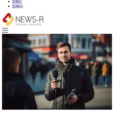
ЦФО
ЮФО