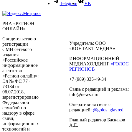
Telegram
VK
РИА «РЕГИОН
ОНЛАЙН»
Свидетельство о
Учредитель: ООО
регистрации
«КОНТАКТ МЕДИА»
СМИ сетевого
издания
ИНФОРМАЦИОННЫЙ
«Российское
МЕДИАХОЛДИНГ
«ГОЛОС
информационное
РЕГИОНОВ
агентство
«Регион онлайн»:
+7 (989) 335-49-34
Эл № ФС 77 -
73134 от
Связь с редакцией и реклама:
06.07.2018,
info@news-r.ru
зарегистрировано
Федеральной
Оперативная связь с
службой по
редакцией:
@golos_glavred
надзору в сфере
связи,
Главный редактор Баскаков
информационных
А.Е.
технологий и