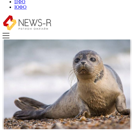
ЦФО
ЮФО