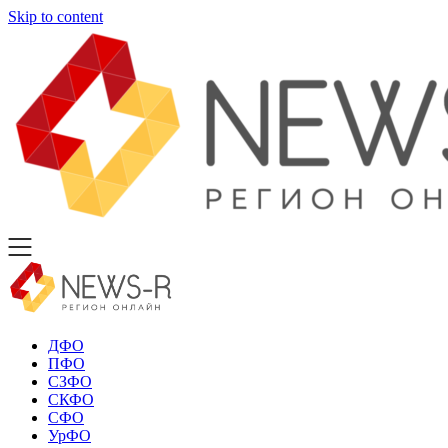
Skip to content
ДФО
ПФО
СЗФО
СКФО
СФО
УрФО