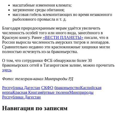
масштабные изменения климата;
загрязнение среды обитания;
массовая гибель млекопитающих во время незаконного
рыболовного промысла и т. д.
Благодаря природоохранным мерам удаётся увеличить
численность особей того или иного вида, занесённого в
Красную книгу. Ранее
«ВЕСТИ ПЛАНЕТЫ»
писали, что в
России выросла численность амурских тигров и леопардов.
Сравнительно недавно эти краснокнижные хищники могли
полностью исчезнуть из-за браконьерства.
О том, что сотрудники ФСБ обнаружили более 30
браконьерских сетей в Таганрогском заливе, можно прочитать
здесь
.
Фото: телеграм-канал Минприроды РД
Республика Дагестан
СКФО
браконьерство
Каспийская
нерпа
Красная Книга
мёртвые тюлени
Минприроды
Республики Дагестан
Навигация по записям