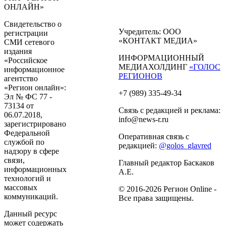
ОНЛАЙН»
Свидетельство о
Учредитель: ООО
регистрации
«КОНТАКТ МЕДИА»
СМИ сетевого
издания
ИНФОРМАЦИОННЫЙ
«Российское
МЕДИАХОЛДИНГ
«ГОЛОС
информационное
РЕГИОНОВ
агентство
«Регион онлайн»:
+7 (989) 335-49-34
Эл № ФС 77 -
73134 от
Связь с редакцией и реклама:
06.07.2018,
info@news-r.ru
зарегистрировано
Федеральной
Оперативная связь с
службой по
редакцией:
@golos_glavred
надзору в сфере
связи,
Главный редактор Баскаков
информационных
А.Е.
технологий и
массовых
© 2016-2026 Регион Online -
коммуникаций.
Все права защищены.
Данный ресурс
может содержать