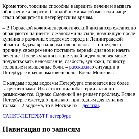
Кроме того, токсины способны навредить печени и вызвать
обострение аллергии. С подобными жалобами люди чаще
стали обращаться к петербургским врачам.
– В Городской кожно-венерологический диспансер ежедневно
обращаются пациенты с жалобами на сыпь, возникшую после
купания в различных водоемах города и Ленинградской
области. Задача врача-дерматовенеролога — определить
причину, своевременно поставить верный диагноз и начать
лечение. После купания в «цветущей воде» человек может
почувствовать недомогание, слабость, зуд кожи, тошноту,
головные и мышечные боли, –
рассказала
о ситуации в
Петербурге врач-дерматовенеролог Елена Мошкова.
С каждым годом водоемы Петербурга становятся все более
загрязненными. Из-за этого цианобактерии активно
размножаются. Однако Смольный не решает проблему. Если в
Петербурге ежегодно признают пригодным для купания
только 1-2 водоема, то в Москве их –
десятки
.
САНКТ-ПЕТЕРБУРГ
петербург.
Навигация по записям