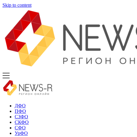
Skip to content
ДФО
ПФО
СЗФО
СКФО
СФО
УрФО