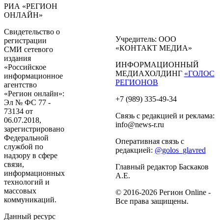
РИА «РЕГИОН
ОНЛАЙН»
Свидетельство о
Учредитель: ООО
регистрации
«КОНТАКТ МЕДИА»
СМИ сетевого
издания
ИНФОРМАЦИОННЫЙ
«Российское
МЕДИАХОЛДИНГ
«ГОЛОС
информационное
РЕГИОНОВ
агентство
«Регион онлайн»:
+7 (989) 335-49-34
Эл № ФС 77 -
73134 от
Связь с редакцией и реклама:
06.07.2018,
info@news-r.ru
зарегистрировано
Федеральной
Оперативная связь с
службой по
редакцией:
@golos_glavred
надзору в сфере
связи,
Главный редактор Баскаков
информационных
А.Е.
технологий и
массовых
© 2016-2026 Регион Online -
коммуникаций.
Все права защищены.
Данный ресурс