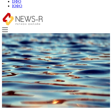
ЦФО
ЮФО