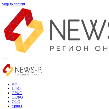
Skip to content
ДФО
ПФО
СЗФО
СКФО
СФО
УрФО