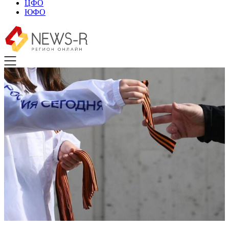
ЦФО
ЮФО