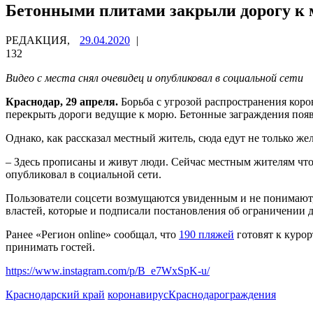
Бетонными плитами закрыли дорогу к 
РЕДАКЦИЯ,
29.04.2020
|
132
Видео с места снял очевидец и опубликовал в социальной сети
Краснодар, 29 апреля.
Борьба с угрозой распространения кор
перекрыть дороги ведущие к морю. Бетонные заграждения появ
Однако, как рассказал местный житель, сюда едут не только же
– Здесь прописаны и живут люди. Сейчас местным жителям что
опубликовал в социальной сети.
Пользователи соцсети возмущаются увиденным и не понимают, 
властей, которые и подписали постановления об ограничении 
Ранее «Регион online» сообщал, что
190 пляжей
готовят к курор
принимать гостей.
https://www.instagram.com/p/B_e7WxSpK-u/
Краснодарский край
коронавирус
Краснодар
ограждения