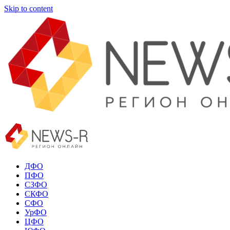
Skip to content
ДФО
ПФО
СЗФО
СКФО
СФО
УрФО
ЦФО