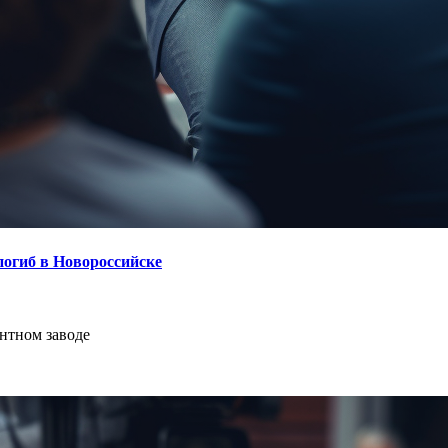
погиб в Новороссийске
нтном заводе