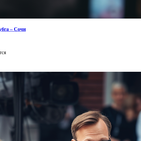
убга – Сочи
тся