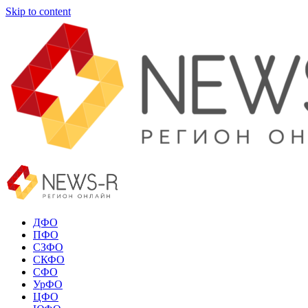
Skip to content
ДФО
ПФО
СЗФО
СКФО
СФО
УрФО
ЦФО