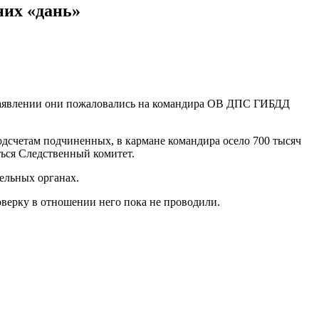
них «дань»
м заявлении они пожаловались на командира ОВ ДПС ГИБДД
 подсчетам подчиненных, в кармане командира осело 700 тысяч
ться Следственный комитет.
ельных органах.
роверку в отношении него пока не проводили.