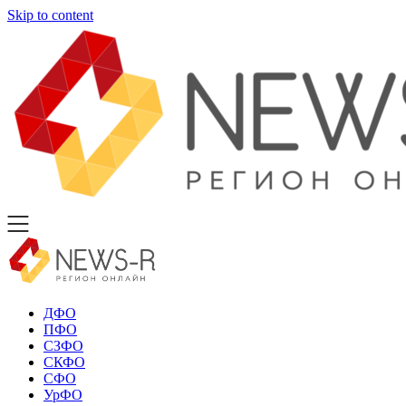
Skip to content
ДФО
ПФО
СЗФО
СКФО
СФО
УрФО