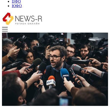
ЦФО
ЮФО