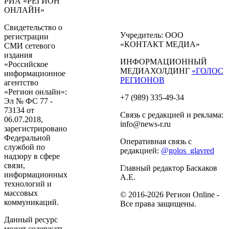
РИА «РЕГИОН
ОНЛАЙН»
Свидетельство о
Учредитель: ООО
регистрации
«КОНТАКТ МЕДИА»
СМИ сетевого
издания
ИНФОРМАЦИОННЫЙ
«Российское
МЕДИАХОЛДИНГ
«ГОЛОС
информационное
РЕГИОНОВ
агентство
«Регион онлайн»:
+7 (989) 335-49-34
Эл № ФС 77 -
73134 от
Связь с редакцией и реклама:
06.07.2018,
info@news-r.ru
зарегистрировано
Федеральной
Оперативная связь с
службой по
редакцией:
@golos_glavred
надзору в сфере
связи,
Главный редактор Баскаков
информационных
А.Е.
технологий и
массовых
© 2016-2026 Регион Online -
коммуникаций.
Все права защищены.
Данный ресурс
может содержать