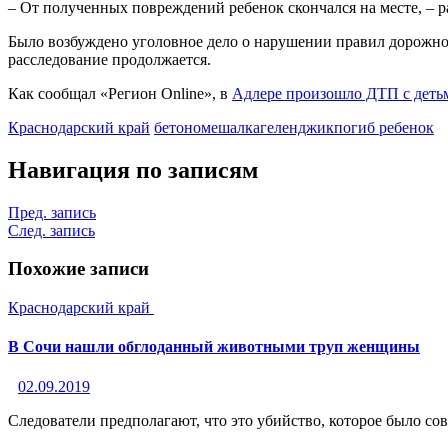
– От полученных повреждений ребенок скончался на месте, – 
Было возбуждено уголовное дело о нарушении правил дорожног
расследование продолжается.
Как сообщал «Регион Online», в
Адлере произошло ДТП с деть
Краснодарский край
бетономешалка
геленджик
погиб ребенок
Навигация по записям
Пред. запись
След. запись
Похожие записи
Краснодарский край
В Сочи нашли обглоданный животными труп женщины
02.09.2019
Следователи предполагают, что это убийство, которое было со