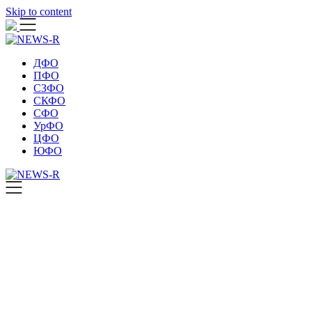
Skip to content
ДФО
ПФО
СЗФО
СКФО
СФО
УрФО
ЦФО
ЮФО