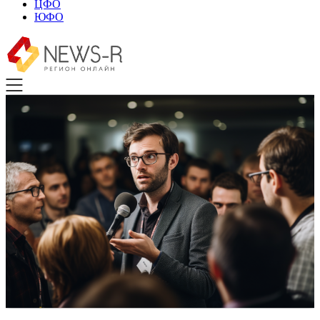
ЦФО
ЮФО