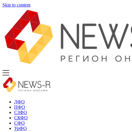
Skip to content
ДФО
ПФО
СЗФО
СКФО
СФО
УрФО