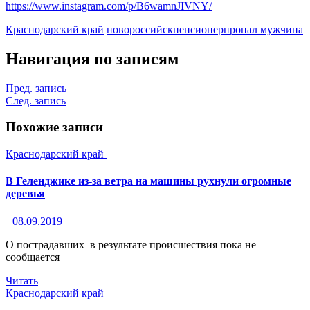
https://www.instagram.com/p/B6wamnJIVNY/
Краснодарский край
новороссийск
пенсионер
пропал мужчина
Навигация по записям
Пред. запись
След. запись
Похожие записи
Краснодарский край
В Геленджике из-за ветра на машины рухнули огромные
деревья
08.09.2019
О пострадавших в результате происшествия пока не
сообщается
Читать
Краснодарский край