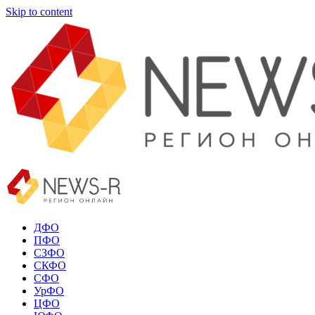
Skip to content
ДФО
ПФО
СЗФО
СКФО
СФО
УрФО
ЦФО