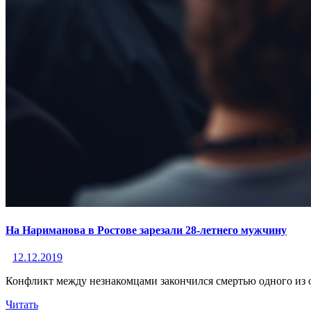
На Нариманова в Ростове зарезали 28-летнего мужчину
12.12.2019
Конфликт между незнакомцами закончился смертью одного из
Читать