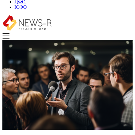
ЦФО
ЮФО