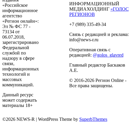
ИНФОРМАЦИОННЫЙ
«Российское
МЕДИАХОЛДИНГ
«ГОЛОС
информационное
РЕГИОНОВ
агентство
«Регион онлайн»:
+7 (989) 335-49-34
Эл № ФС 77 -
73134 от
Связь с редакцией и реклама:
06.07.2018,
info@news-r.ru
зарегистрировано
Федеральной
Оперативная связь с
службой по
редакцией:
@golos_glavred
надзору в сфере
связи,
Главный редактор Баскаков
информационных
А.Е.
технологий и
массовых
© 2016-2026 Регион Online -
коммуникаций.
Все права защищены.
Данный ресурс
может содержать
материалы 18+
©2026 NEWS-R
| WordPress Theme by
SuperbThemes