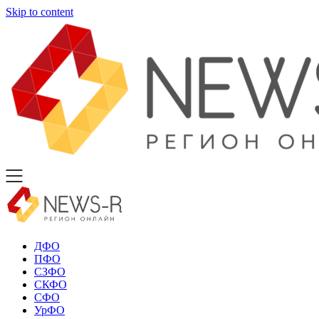
Skip to content
ДФО
ПФО
СЗФО
СКФО
СФО
УрФО