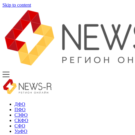
Skip to content
ДФО
ПФО
СЗФО
СКФО
СФО
УрФО