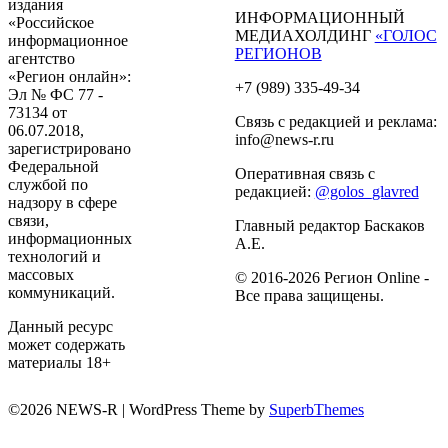
издания
ИНФОРМАЦИОННЫЙ
«Российское
МЕДИАХОЛДИНГ
«ГОЛОС
информационное
РЕГИОНОВ
агентство
«Регион онлайн»:
+7 (989) 335-49-34
Эл № ФС 77 -
73134 от
Связь с редакцией и реклама:
06.07.2018,
info@news-r.ru
зарегистрировано
Федеральной
Оперативная связь с
службой по
редакцией:
@golos_glavred
надзору в сфере
связи,
Главный редактор Баскаков
информационных
А.Е.
технологий и
массовых
© 2016-2026 Регион Online -
коммуникаций.
Все права защищены.
Данный ресурс
может содержать
материалы 18+
©2026 NEWS-R
| WordPress Theme by
SuperbThemes