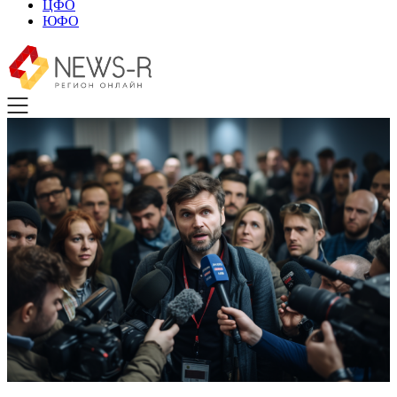
ЦФО
ЮФО