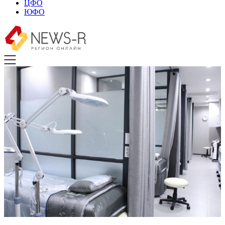
ЦФО
ЮФО