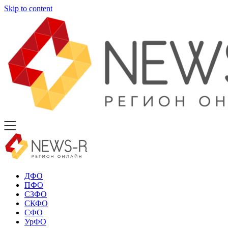
Skip to content
ДФО
ПФО
СЗФО
СКФО
СФО
УрФО