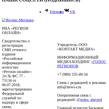
Telegram
VK
РИА «РЕГИОН
ОНЛАЙН»
Свидетельство о
Учредитель: ООО
регистрации
«КОНТАКТ МЕДИА»
СМИ сетевого
издания
ИНФОРМАЦИОННЫЙ
«Российское
МЕДИАХОЛДИНГ
«ГОЛОС
информационное
РЕГИОНОВ
агентство
«Регион онлайн»:
+7 (989) 335-49-34
Эл № ФС 77 -
73134 от
Связь с редакцией и реклама:
06.07.2018,
info@news-r.ru
зарегистрировано
Федеральной
Оперативная связь с
службой по
редакцией:
@golos_glavred
надзору в сфере
связи,
Главный редактор Баскаков