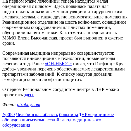
На первом этаже лечебницы теперь находится малая
операционная с шлюзом. Здесь появилась палата для
подготовки к инвазивным манипуляциям и хирургическим
вмешательствам, а также другие вспомогательные помещения.
Реанимационное отделение на шесть койко-мест, оснащённое
современным оборудованием для чистых помещений,
обустроили на пятом этаже. Как отметила представитель
МЗМО Елена Высочанская, проект был выполнен в сжатые
сроки.
Современная медицина непрерывно совершенствуется:
появляются инновационные технологии, новые методы
лечения и т. д. Ранее
«ОН-НЬЮС»
писал, что Госфонд «Круг
добра» увеличил перечень обеспечиваемых лекарственными
препаратами заболеваний. К списку недугов добавили
гемофагоцитарный лимфогистиоцитоз.
О первом Региональном сосудистом центре в ЛНР можно
прочитать
здесь
.
Фото:
pixabay.com
УрФО
Челябинская область
больница
ДНР
медицинское
оборудование
мзмо
миасский завод медицинского
оборудования