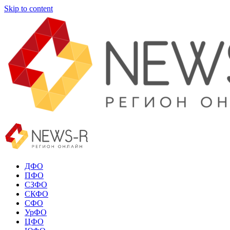
Skip to content
ДФО
ПФО
СЗФО
СКФО
СФО
УрФО
ЦФО