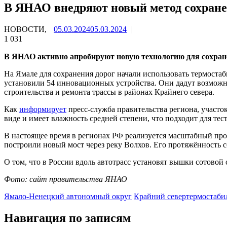
В ЯНАО внедряют новый метод сохране
НОВОСТИ,
05.03.2024
05.03.2024
|
1 031
В ЯНАО активно апробируют новую технологию для сохране
На Ямале для сохранения дорог начали использовать термоста
установили 54 инновационных устройства. Они дадут возможно
строительства и ремонта трассы в районах Крайнего севера.
Как
информирует
пресс-служба правительства региона, участо
виде и имеет влажность средней степени, что подходит для те
В настоящее время в регионах РФ реализуется масштабный пр
построили новый мост через реку Волхов. Его протяжённость с
О том, что в России вдоль автотрасс установят вышки сотовой
Фото: сайт правительства ЯНАО
Ямало-Ненецкий автономный округ
Крайний север
термостаби
Навигация по записям