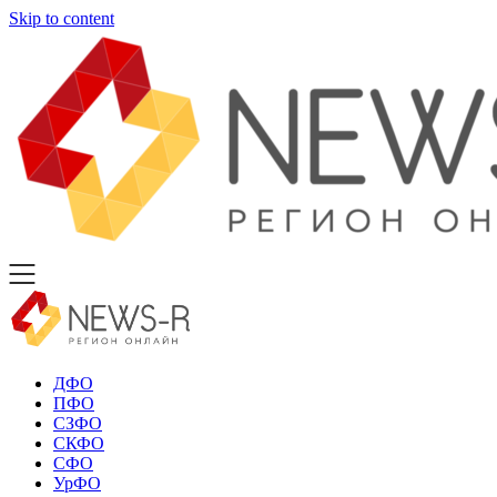
Skip to content
ДФО
ПФО
СЗФО
СКФО
СФО
УрФО