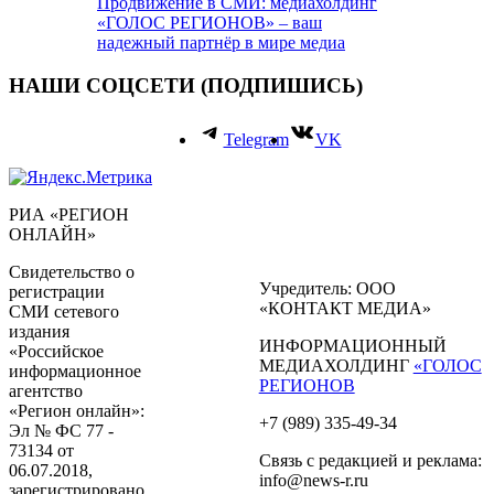
Продвижение в СМИ: медиахолдинг
«ГОЛОС РЕГИОНОВ» – ваш
надежный партнёр в мире медиа
НАШИ СОЦСЕТИ (ПОДПИШИСЬ)
Telegram
VK
РИА «РЕГИОН
ОНЛАЙН»
Свидетельство о
Учредитель: ООО
регистрации
«КОНТАКТ МЕДИА»
СМИ сетевого
издания
ИНФОРМАЦИОННЫЙ
«Российское
МЕДИАХОЛДИНГ
«ГОЛОС
информационное
РЕГИОНОВ
агентство
«Регион онлайн»:
+7 (989) 335-49-34
Эл № ФС 77 -
73134 от
Связь с редакцией и реклама:
06.07.2018,
info@news-r.ru
зарегистрировано