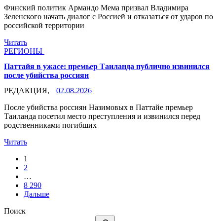
Финский политик Армандо Мема призвал Владимира
Зеленского начать диалог с Россией и отказаться от ударов по
российской территории
Читать
РЕГИОНЫ
Паттайя в ужасе: премьер Таиланда публично извинился
после убийства россиян
РЕДАКЦИЯ,
02.08.2026
После убийства россиян Назимовых в Паттайе премьер
Таиланда посетил место преступления и извинился перед
родственниками погибших
Читать
1
2
…
8 290
Дальше
Поиск