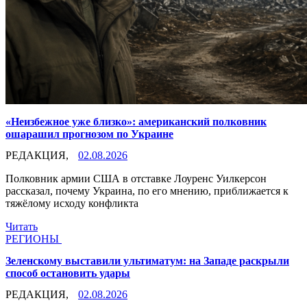
«Неизбежное уже близко»: американский полковник
ошарашил прогнозом по Украине
РЕДАКЦИЯ,
02.08.2026
Полковник армии США в отставке Лоуренс Уилкерсон
рассказал, почему Украина, по его мнению, приближается к
тяжёлому исходу конфликта
Читать
РЕГИОНЫ
Зеленскому выставили ультиматум: на Западе раскрыли
способ остановить удары
РЕДАКЦИЯ,
02.08.2026