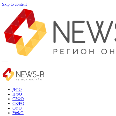
Skip to content
ДФО
ПФО
СЗФО
СКФО
СФО
УрФО