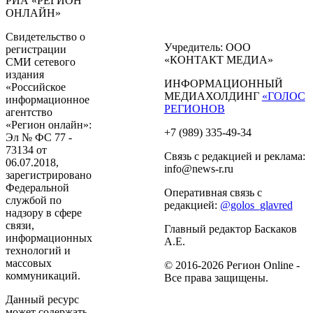
РИА «РЕГИОН
ОНЛАЙН»
Свидетельство о
Учредитель: ООО
регистрации
«КОНТАКТ МЕДИА»
СМИ сетевого
издания
ИНФОРМАЦИОННЫЙ
«Российское
МЕДИАХОЛДИНГ
«ГОЛОС
информационное
РЕГИОНОВ
агентство
«Регион онлайн»:
+7 (989) 335-49-34
Эл № ФС 77 -
73134 от
Связь с редакцией и реклама:
06.07.2018,
info@news-r.ru
зарегистрировано
Федеральной
Оперативная связь с
службой по
редакцией:
@golos_glavred
надзору в сфере
связи,
Главный редактор Баскаков
информационных
А.Е.
технологий и
массовых
© 2016-2026 Регион Online -
коммуникаций.
Все права защищены.
Данный ресурс
может содержать