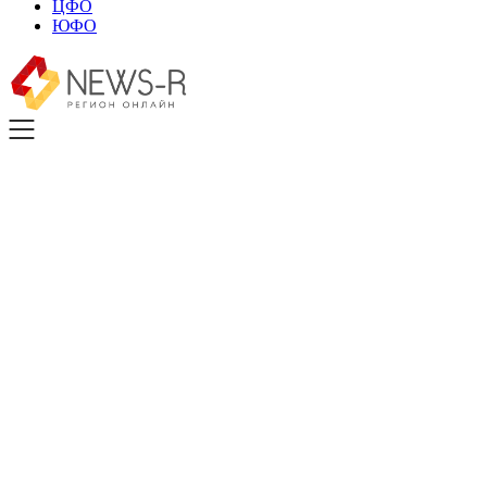
ЦФО
ЮФО