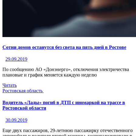
Сотни домов останутся без света на пять дней в Ростове
29.09.2019
По сообщению АО «Донэнерго», отключения электричества
плановые и график меняется каждую неделю
Читать
Ростовская область
Водитель «Лады» погиб в ДТП с иномаркой на трассе в
Ростовской области
30.09.2019
Еще двух пассажиров, 29-летнюю пассажирку отечественного
автомобиля и водителя второй машины, госпитализировали в