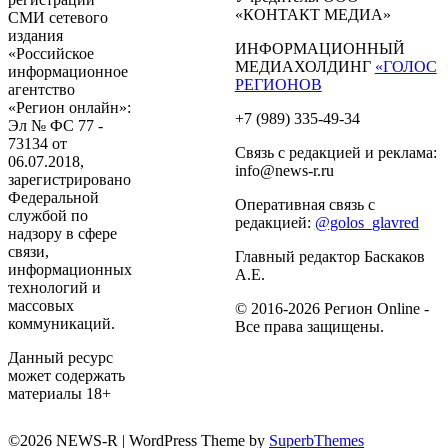
«КОНТАКТ МЕДИА»
СМИ сетевого
издания
ИНФОРМАЦИОННЫЙ
«Российское
МЕДИАХОЛДИНГ
«ГОЛОС
информационное
РЕГИОНОВ
агентство
«Регион онлайн»:
+7 (989) 335-49-34
Эл № ФС 77 -
73134 от
Связь с редакцией и реклама:
06.07.2018,
info@news-r.ru
зарегистрировано
Федеральной
Оперативная связь с
службой по
редакцией:
@golos_glavred
надзору в сфере
связи,
Главный редактор Баскаков
информационных
А.Е.
технологий и
массовых
© 2016-2026 Регион Online -
коммуникаций.
Все права защищены.
Данный ресурс
может содержать
материалы 18+
©2026 NEWS-R
| WordPress Theme by
SuperbThemes