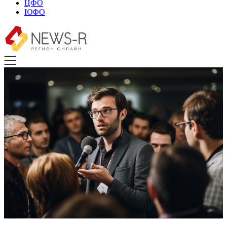
ЦФО
ЮФО