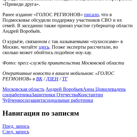
«Приведи друга».
Ранее издание «ГОЛОС РЕГИОНОВ»
писало
, что в
Подмосковье обсудили поддержку участников СВО и их
семей. В заседании также принял участие губернатор области
Андрей Воробьёв.
О курьёзе, связанном с так называемыми «пухососами» в
Москве, читайте
здесь
. Позже эксперты рассчитали, во
сколько может обойтись подобное ноу-хау.
Фото: пресс-служба правительства Московской области
Оперативные новости в вашем мобильном: «ГОЛОС
РЕГИОНОВ» в
ВК
/
ДЗЕН
/
ТГ
Московская область
Андрей Воробьев
Анна Цивилева
день
соцработника
Защитники Отечества
Константин
Чуйченко
соцзащита
социальные работники
Навигация по записям
Пред. запись
След. запись