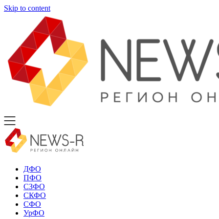
Skip to content
ДФО
ПФО
СЗФО
СКФО
СФО
УрФО