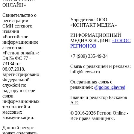
ОНЛАЙН»
Свидетельство о
Учредитель: ООО
регистрации
«КОНТАКТ МЕДИА»
СМИ сетевого
издания
ИНФОРМАЦИОННЫЙ
«Российское
МЕДИАХОЛДИНГ
«ГОЛОС
информационное
РЕГИОНОВ
агентство
«Регион онлайн»:
+7 (989) 335-49-34
Эл № ФС 77 -
73134 от
Связь с редакцией и реклама:
06.07.2018,
info@news-r.ru
зарегистрировано
Федеральной
Оперативная связь с
службой по
редакцией:
@golos_glavred
надзору в сфере
связи,
Главный редактор Баскаков
информационных
А.Е.
технологий и
массовых
© 2016-2026 Регион Online -
коммуникаций.
Все права защищены.
Данный ресурс
может содержать