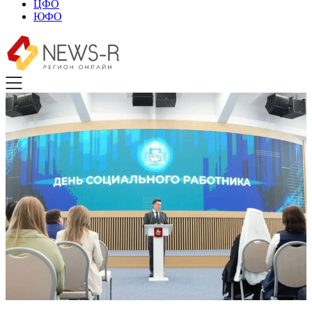
ЦФО
ЮФО