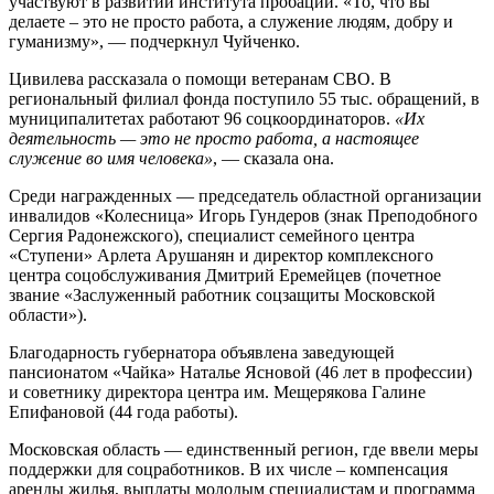
участвуют в развитии института пробации. «То, что вы
делаете – это не просто работа, а служение людям, добру и
гуманизму», — подчеркнул Чуйченко.
Цивилева рассказала о помощи ветеранам СВО. В
региональный филиал фонда поступило 55 тыс. обращений, в
муниципалитетах работают 96 соцкоординаторов.
«Их
деятельность — это не просто работа, а настоящее
служение во имя человека»
, — сказала она.
Среди награжденных — председатель областной организации
инвалидов «Колесница» Игорь Гундеров (знак Преподобного
Сергия Радонежского), специалист семейного центра
«Ступени» Арлета Арушанян и директор комплексного
центра соцобслуживания Дмитрий Еремейцев (почетное
звание «Заслуженный работник соцзащиты Московской
области»).
Благодарность губернатора объявлена заведующей
пансионатом «Чайка» Наталье Ясновой (46 лет в профессии)
и советнику директора центра им. Мещерякова Галине
Епифановой (44 года работы).
Московская область — единственный регион, где ввели меры
поддержки для соцработников. В их числе – компенсация
аренды жилья, выплаты молодым специалистам и программа