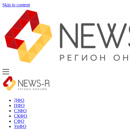
Skip to content
ДФО
ПФО
СЗФО
СКФО
СФО
УрФО