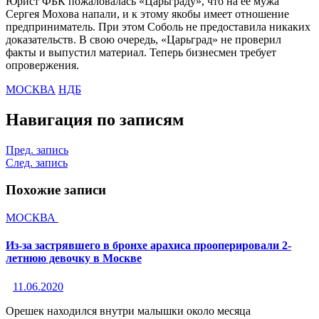
Юрист ФБК пожаловалась «Царьграду», что на ее мужа
Сергея Мохова напали, и к этому якобы имеет отношение
предприниматель. При этом Соболь не предоставила никаких
доказательств. В свою очередь, «Царьград» не проверил
факты и выпустил материал. Теперь бизнесмен требует
опровержения.
МОСКВА
НДБ
Навигация по записям
Пред. запись
След. запись
Похожие записи
МОСКВА
Из-за застрявшего в бронхе арахиса прооперировали 2-
летнюю девочку в Москве
11.06.2020
Орешек находился внутри малышки около месяца