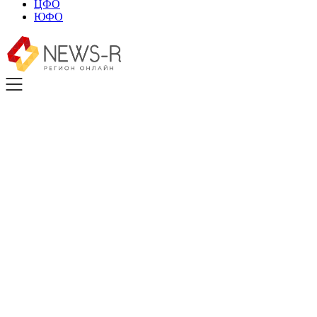
ЦФО
ЮФО