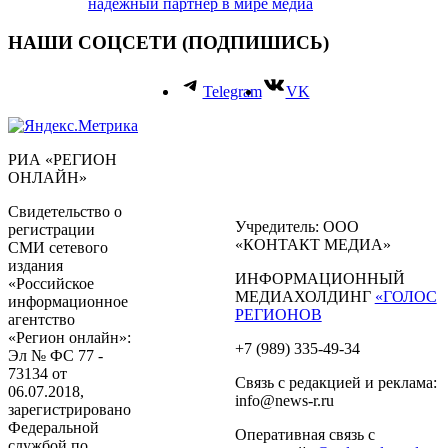
надежный партнёр в мире медиа
НАШИ СОЦСЕТИ (ПОДПИШИСЬ)
Telegram
VK
РИА «РЕГИОН
ОНЛАЙН»
Свидетельство о
Учредитель: ООО
регистрации
«КОНТАКТ МЕДИА»
СМИ сетевого
издания
ИНФОРМАЦИОННЫЙ
«Российское
МЕДИАХОЛДИНГ
«ГОЛОС
информационное
РЕГИОНОВ
агентство
«Регион онлайн»:
+7 (989) 335-49-34
Эл № ФС 77 -
73134 от
Связь с редакцией и реклама:
06.07.2018,
info@news-r.ru
зарегистрировано
Федеральной
Оперативная связь с
службой по