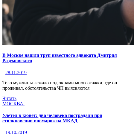
В Москве нашли труп известного адвоката Дмитрия
Разумовского
28.11.2019
Тело мужчины лежало под окнами многоэтажки, где он
проживал, обстоятельства ЧП выясняются
Читать
МОСКВА
Улетел в кювет: два человека пострадали при
столкновении иномарок на МКАД
19.10.2019