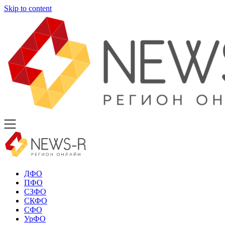
Skip to content
ДФО
ПФО
СЗФО
СКФО
СФО
УрФО