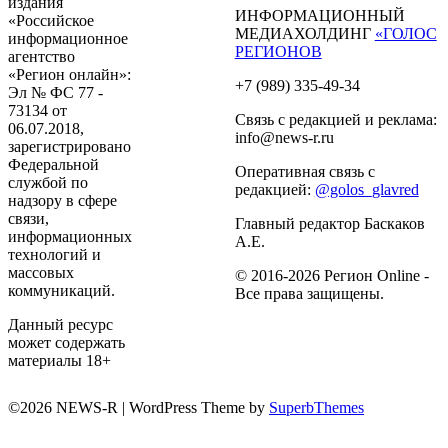
издания
ИНФОРМАЦИОННЫЙ
«Российское
МЕДИАХОЛДИНГ
«ГОЛОС
информационное
РЕГИОНОВ
агентство
«Регион онлайн»:
+7 (989) 335-49-34
Эл № ФС 77 -
73134 от
Связь с редакцией и реклама:
06.07.2018,
info@news-r.ru
зарегистрировано
Федеральной
Оперативная связь с
службой по
редакцией:
@golos_glavred
надзору в сфере
связи,
Главный редактор Баскаков
информационных
А.Е.
технологий и
массовых
© 2016-2026 Регион Online -
коммуникаций.
Все права защищены.
Данный ресурс
может содержать
материалы 18+
©2026 NEWS-R
| WordPress Theme by
SuperbThemes