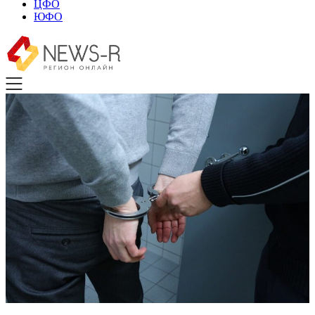
ЦФО
ЮФО