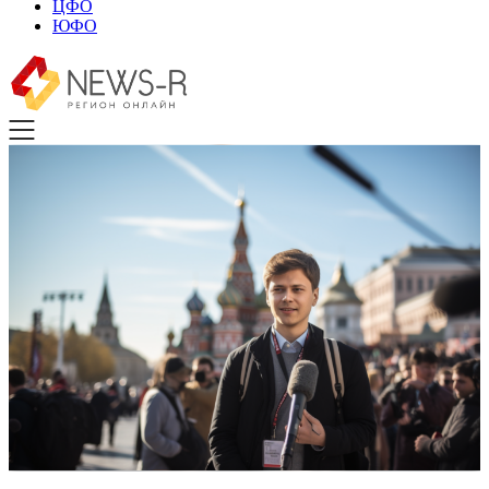
ЦФО
ЮФО