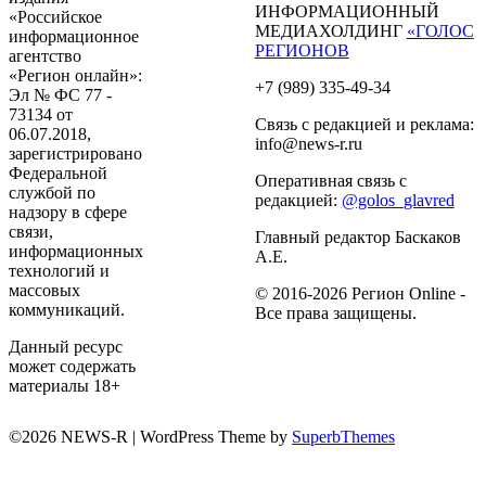
ИНФОРМАЦИОННЫЙ
«Российское
МЕДИАХОЛДИНГ
«ГОЛОС
информационное
РЕГИОНОВ
агентство
«Регион онлайн»:
+7 (989) 335-49-34
Эл № ФС 77 -
73134 от
Связь с редакцией и реклама:
06.07.2018,
info@news-r.ru
зарегистрировано
Федеральной
Оперативная связь с
службой по
редакцией:
@golos_glavred
надзору в сфере
связи,
Главный редактор Баскаков
информационных
А.Е.
технологий и
массовых
© 2016-2026 Регион Online -
коммуникаций.
Все права защищены.
Данный ресурс
может содержать
материалы 18+
©2026 NEWS-R
| WordPress Theme by
SuperbThemes