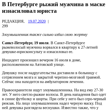
В Петербурге рыжий мужчина в маске
изнасиловал юриста
РЕДАКЦИЯ,
19.07.2020
|
299
Злоумышленник также сильно избил свою жертву
Санкт-Петербург, 19 июля
. В Санкт-Петербурге
рыжеволосый мужчина ворвался в квартиру к 27-летней
девушке-юрисконсульту и изнасиловал ее.
Инцидент произошел вечером 16 июля в доме,
расположенном на Автовской улице.
Девушку после надругательства доставили в больницу с
сотрясением мозга и закрытой черепно-мозговой травмой.
Сейчас она находится на амбулаторном лечении.
Правоохранители ищут злоумышленника. На вид ему 27-30
лет. У него светло-рыжие волосы. В день нападения был одет
в синие футболку и шорты. При себе у него был серо-черный
рюкзак. На лицо злоумышленник надел черную маску. Под
ней девушка разглядела веснушки. Известно также, что у