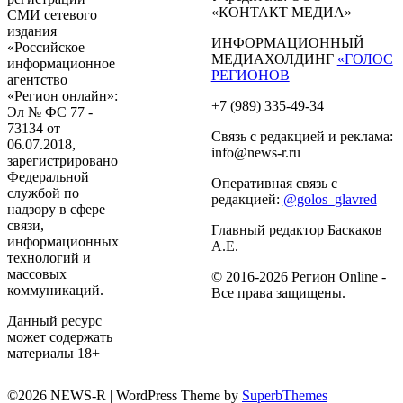
«КОНТАКТ МЕДИА»
СМИ сетевого
издания
ИНФОРМАЦИОННЫЙ
«Российское
МЕДИАХОЛДИНГ
«ГОЛОС
информационное
РЕГИОНОВ
агентство
«Регион онлайн»:
+7 (989) 335-49-34
Эл № ФС 77 -
73134 от
Связь с редакцией и реклама:
06.07.2018,
info@news-r.ru
зарегистрировано
Федеральной
Оперативная связь с
службой по
редакцией:
@golos_glavred
надзору в сфере
связи,
Главный редактор Баскаков
информационных
А.Е.
технологий и
массовых
© 2016-2026 Регион Online -
коммуникаций.
Все права защищены.
Данный ресурс
может содержать
материалы 18+
©2026 NEWS-R
| WordPress Theme by
SuperbThemes