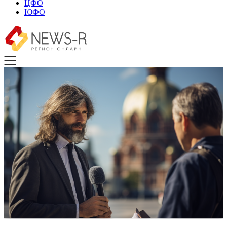
ЦФО
ЮФО