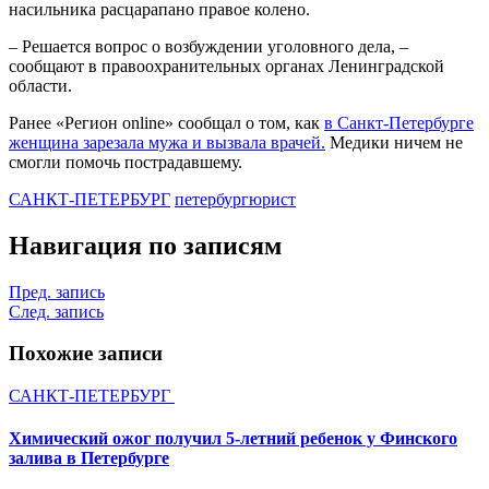
насильника расцарапано правое колено.
– Решается вопрос о возбуждении уголовного дела, –
сообщают в правоохранительных органах Ленинградской
области.
Ранее «Регион online» сообщал о том, как
в Санкт-Петербурге
женщина зарезала мужа и вызвала врачей.
Медики ничем не
смогли помочь пострадавшему.
САНКТ-ПЕТЕРБУРГ
петербург
юрист
Навигация по записям
Пред. запись
След. запись
Похожие записи
САНКТ-ПЕТЕРБУРГ
Химический ожог получил 5-летний ребенок у Финского
залива в Петербурге