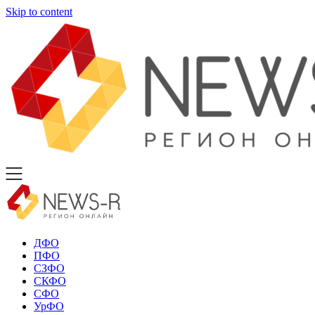
Skip to content
ДФО
ПФО
СЗФО
СКФО
СФО
УрФО