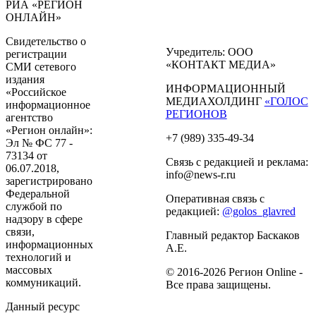
РИА «РЕГИОН
ОНЛАЙН»
Свидетельство о
Учредитель: ООО
регистрации
«КОНТАКТ МЕДИА»
СМИ сетевого
издания
ИНФОРМАЦИОННЫЙ
«Российское
МЕДИАХОЛДИНГ
«ГОЛОС
информационное
РЕГИОНОВ
агентство
«Регион онлайн»:
+7 (989) 335-49-34
Эл № ФС 77 -
73134 от
Связь с редакцией и реклама:
06.07.2018,
info@news-r.ru
зарегистрировано
Федеральной
Оперативная связь с
службой по
редакцией:
@golos_glavred
надзору в сфере
связи,
Главный редактор Баскаков
информационных
А.Е.
технологий и
массовых
© 2016-2026 Регион Online -
коммуникаций.
Все права защищены.
Данный ресурс