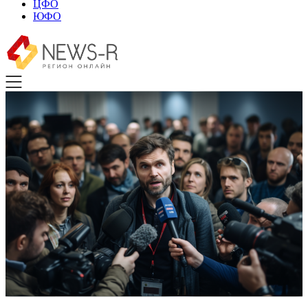
ЦФО
ЮФО