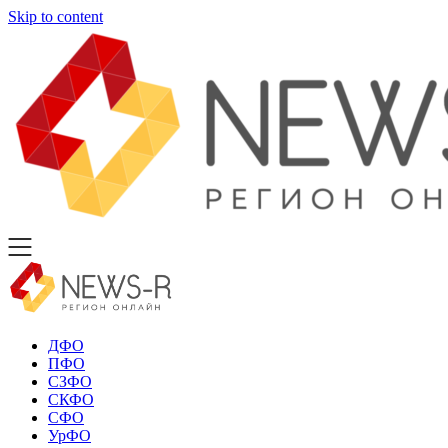
Skip to content
ДФО
ПФО
СЗФО
СКФО
СФО
УрФО