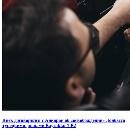
Киев договорился с Анкарой об «освобождении» Донбасса
турецкими дронами Bayraktar TB2