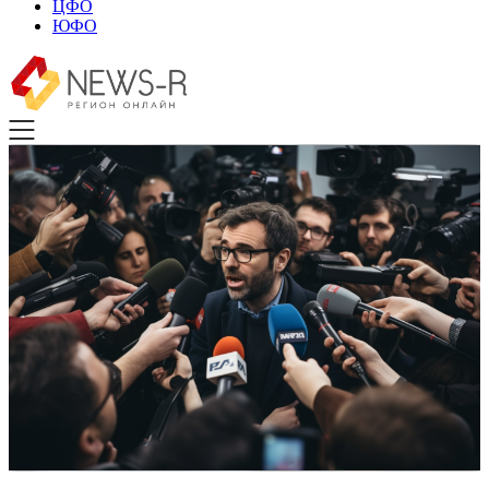
ЦФО
ЮФО