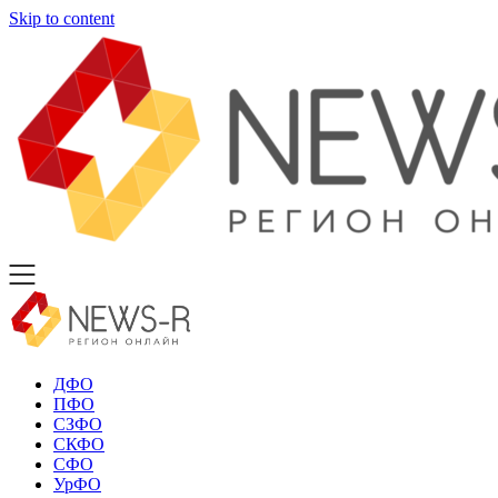
Skip to content
ДФО
ПФО
СЗФО
СКФО
СФО
УрФО