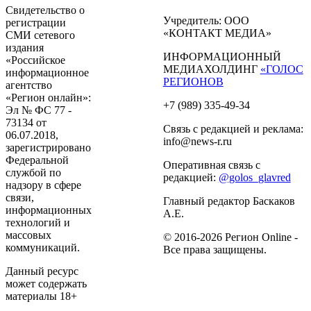
Свидетельство о
Учредитель: ООО
регистрации
«КОНТАКТ МЕДИА»
СМИ сетевого
издания
ИНФОРМАЦИОННЫЙ
«Российское
МЕДИАХОЛДИНГ
«ГОЛОС
информационное
РЕГИОНОВ
агентство
«Регион онлайн»:
+7 (989) 335-49-34
Эл № ФС 77 -
73134 от
Связь с редакцией и реклама:
06.07.2018,
info@news-r.ru
зарегистрировано
Федеральной
Оперативная связь с
службой по
редакцией:
@golos_glavred
надзору в сфере
связи,
Главный редактор Баскаков
информационных
А.Е.
технологий и
массовых
© 2016-2026 Регион Online -
коммуникаций.
Все права защищены.
Данный ресурс
может содержать
материалы 18+