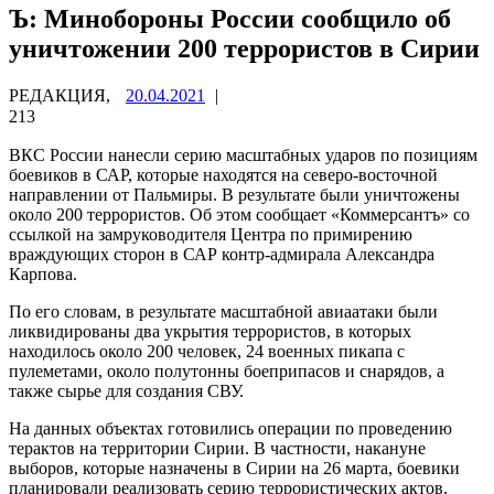
Ъ: Минобороны России сообщило об
уничтожении 200 террористов в Сирии
РЕДАКЦИЯ,
20.04.2021
|
213
ВКС России нанесли серию масштабных ударов по позициям
боевиков в САР, которые находятся на северо-восточной
направлении от Пальмиры. В результате были уничтожены
около 200 террористов. Об этом сообщает «Коммерсантъ» со
ссылкой на замруководителя Центра по примирению
враждующих сторон в САР контр-адмирала Александра
Карпова.
По его словам, в результате масштабной авиаатаки были
ликвидированы два укрытия террористов, в которых
находилось около 200 человек, 24 военных пикапа с
пулеметами, около полутонны боеприпасов и снарядов, а
также сырье для создания СВУ.
На данных объектах готовились операции по проведению
терактов на территории Сирии. В частности, накануне
выборов, которые назначены в Сирии на 26 марта, боевики
планировали реализовать серию террористических актов.