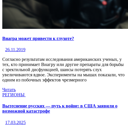
Виагра может привести к глухоте?
26.11.2019
Согласно результатам исследования американских ученых, у
тех, кто принимает Виагру или другие препараты для борьбы
с эректильной дисфункцией, шансы потерять слух
увеличиваются вдвое. Эксперименты на мышах показали, что
одним из побочных эффектов чрезмерного
Читать
РЕГИОНЫ
Вытеснение русских — путь к войне: в США заявили о
возможной катастрофе
17.03.2025