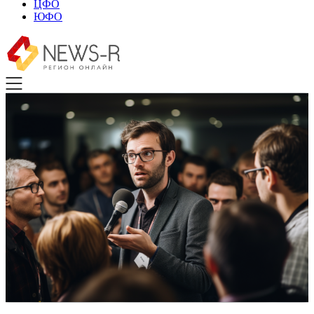
ЦФО
ЮФО