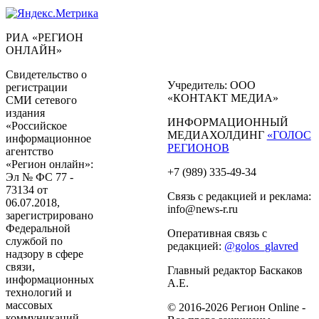
РИА «РЕГИОН
ОНЛАЙН»
Свидетельство о
Учредитель: ООО
регистрации
«КОНТАКТ МЕДИА»
СМИ сетевого
издания
ИНФОРМАЦИОННЫЙ
«Российское
МЕДИАХОЛДИНГ
«ГОЛОС
информационное
РЕГИОНОВ
агентство
«Регион онлайн»:
+7 (989) 335-49-34
Эл № ФС 77 -
73134 от
Связь с редакцией и реклама:
06.07.2018,
info@news-r.ru
зарегистрировано
Федеральной
Оперативная связь с
службой по
редакцией:
@golos_glavred
надзору в сфере
связи,
Главный редактор Баскаков
информационных
А.Е.
технологий и
массовых
© 2016-2026 Регион Online -
коммуникаций.