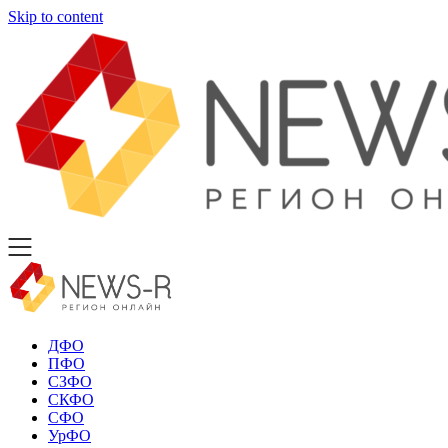
Skip to content
ДФО
ПФО
СЗФО
СКФО
СФО
УрФО