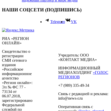
надежный партнёр в мире медиа
НАШИ СОЦСЕТИ (ПОДПИШИСЬ)
Telegram
VK
РИА «РЕГИОН
ОНЛАЙН»
Свидетельство о
Учредитель: ООО
регистрации
«КОНТАКТ МЕДИА»
СМИ сетевого
издания
ИНФОРМАЦИОННЫЙ
«Российское
МЕДИАХОЛДИНГ
«ГОЛОС
информационное
РЕГИОНОВ
агентство
«Регион онлайн»:
+7 (989) 335-49-34
Эл № ФС 77 -
73134 от
Связь с редакцией и реклама:
06.07.2018,
info@news-r.ru
зарегистрировано
Федеральной
Оперативная связь с
службой по