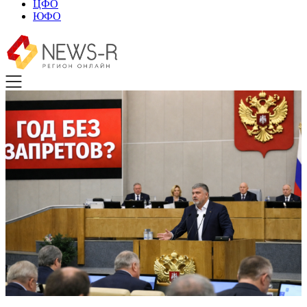
ЦФО
ЮФО