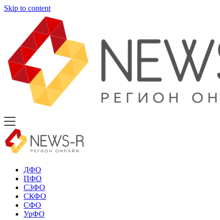
Skip to content
ДФО
ПФО
СЗФО
СКФО
СФО
УрФО