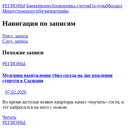
РЕГИОНЫ
Банки
бизнес
блокировка счетов
Госдума
Михаил
Мишустин
налоги
Нечаев
штрафы
Навигация по записям
Пред. запись
След. запись
Похожие записи
РЕГИОНЫ
Мужчина вынужденно убил соседа на дне рождения
супруги в Сызрани
07.02.2020
Во время застолья хозяин квартиры начал «поучать» гостя, и
тот набросился на него с ножом
Читать
РЕГИОНЫ