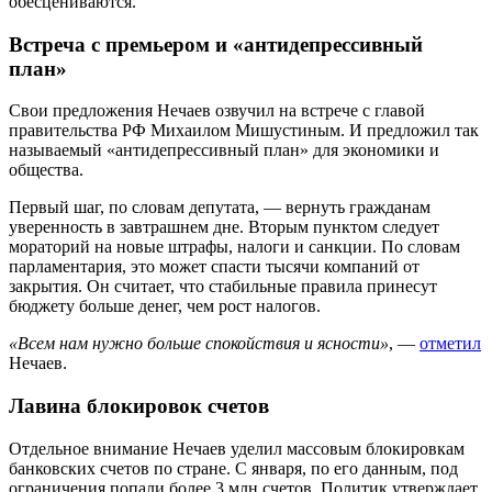
обесцениваются.
Встреча с премьером и «антидепрессивный
план»
Свои предложения Нечаев озвучил на встрече с главой
правительства РФ
Михаилом Мишустиным
. И предложил так
называемый «антидепрессивный план» для экономики и
общества.
Первый шаг, по словам депутата, — вернуть гражданам
уверенность в завтрашнем дне. Вторым пунктом следует
мораторий на новые штрафы, налоги и санкции. По словам
парламентария, это может спасти тысячи компаний от
закрытия. Он считает, что стабильные правила принесут
бюджету больше денег, чем рост налогов.
«Всем нам нужно больше спокойствия и ясности»
, —
отметил
Нечаев.
Лавина блокировок счетов
Отдельное внимание Нечаев уделил массовым блокировкам
банковских счетов по стране. С января, по его данным, под
ограничения попали более 3 млн счетов. Политик утверждает,