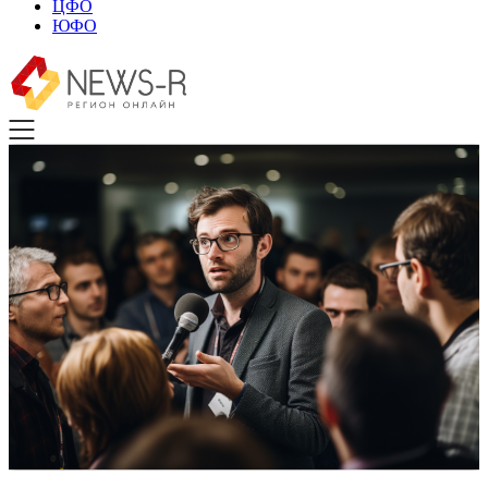
ЦФО
ЮФО