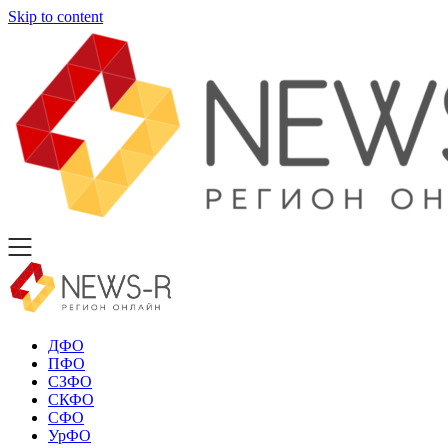
Skip to content
ДФО
ПФО
СЗФО
СКФО
СФО
УрФО