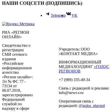
НАШИ СОЦСЕТИ (ПОДПИШИСЬ)
Telegram
VK
РИА «РЕГИОН
ОНЛАЙН»
Свидетельство о
Учредитель: ООО
регистрации
«КОНТАКТ МЕДИА»
СМИ сетевого
издания
ИНФОРМАЦИОННЫЙ
«Российское
МЕДИАХОЛДИНГ
«ГОЛОС
информационное
РЕГИОНОВ
агентство
«Регион онлайн»:
+7 (989) 335-49-34
Эл № ФС 77 -
73134 от
Связь с редакцией и реклама:
06.07.2018,
info@news-r.ru
зарегистрировано
Федеральной
Оперативная связь с
службой по
редакцией:
@golos_glavred
надзору в сфере