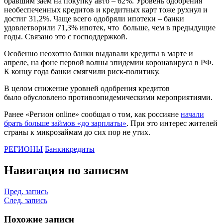
бравшим заем на покупку авто – 62%. Уровень одобрения
необеспеченных кредитов и кредитных карт тоже рухнул и
достиг 31,2%. Чаще всего одобряли ипотеки – банки
удовлетворили 71,3% ипотек, что больше, чем в предыдущие
годы. Связано это с господдержкой.
Особенно неохотно банки выдавали кредиты в марте и
апреле, на фоне первой волны эпидемии коронавируса в РФ.
К концу года банки смягчили риск-политику.
В целом снижение уровней одобрения кредитов
было обусловлено противоэпидемическими мероприятиями.
Ранее «Регион online» сообщал о том, как россияне
начали
брать больше займов «до зарплаты»
. При это интерес жителей
страны к микрозаймам до сих пор не утих.
РЕГИОНЫ
Банки
кредиты
Навигация по записям
Пред. запись
След. запись
Похожие записи