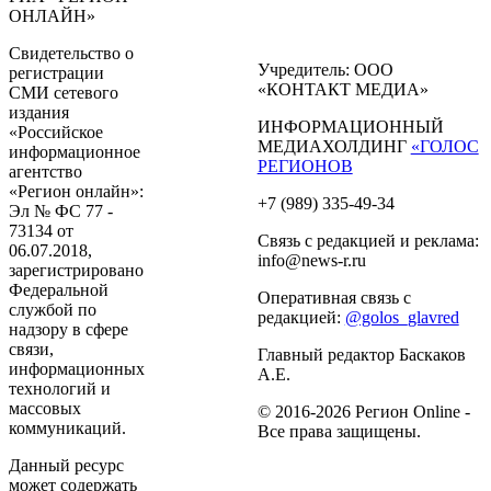
ОНЛАЙН»
Свидетельство о
Учредитель: ООО
регистрации
«КОНТАКТ МЕДИА»
СМИ сетевого
издания
ИНФОРМАЦИОННЫЙ
«Российское
МЕДИАХОЛДИНГ
«ГОЛОС
информационное
РЕГИОНОВ
агентство
«Регион онлайн»:
+7 (989) 335-49-34
Эл № ФС 77 -
73134 от
Связь с редакцией и реклама:
06.07.2018,
info@news-r.ru
зарегистрировано
Федеральной
Оперативная связь с
службой по
редакцией:
@golos_glavred
надзору в сфере
связи,
Главный редактор Баскаков
информационных
А.Е.
технологий и
массовых
© 2016-2026 Регион Online -
коммуникаций.
Все права защищены.
Данный ресурс
может содержать