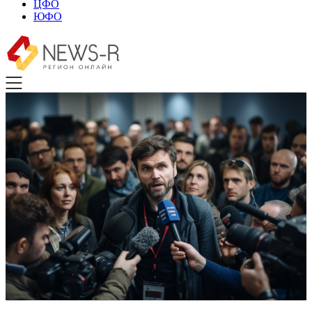
ЦФО
ЮФО