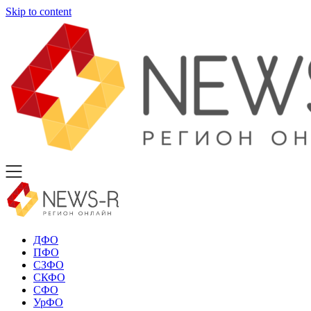
Skip to content
ДФО
ПФО
СЗФО
СКФО
СФО
УрФО