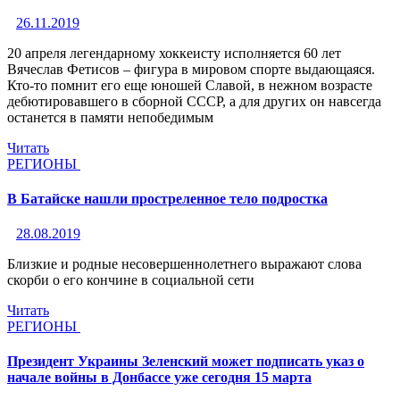
26.11.2019
20 апреля легендарному хоккеисту исполняется 60 лет
Вячеслав Фетисов – фигура в мировом спорте выдающаяся.
Кто-то помнит его еще юношей Славой, в нежном возрасте
дебютировавшего в сборной СССР, а для других он навсегда
останется в памяти непобедимым
Читать
РЕГИОНЫ
В Батайске нашли простреленное тело подростка
28.08.2019
Близкие и родные несовершеннолетнего выражают слова
скорби о его кончине в социальной сети
Читать
РЕГИОНЫ
Президент Украины Зеленский может подписать указ о
начале войны в Донбассе уже сегодня 15 марта