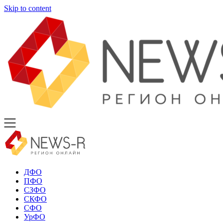
Skip to content
ДФО
ПФО
СЗФО
СКФО
СФО
УрФО