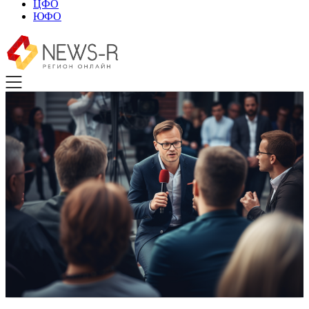
ЦФО
ЮФО