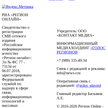
РИА «РЕГИОН
ОНЛАЙН»
Свидетельство о
Учредитель: ООО
регистрации
«КОНТАКТ МЕДИА»
СМИ сетевого
издания
ИНФОРМАЦИОННЫЙ
«Российское
МЕДИАХОЛДИНГ
«ГОЛОС
информационное
РЕГИОНОВ
агентство
«Регион онлайн»:
+7 (989) 335-49-34
Эл № ФС 77 -
73134 от
Связь с редакцией и реклама:
06.07.2018,
info@news-r.ru
зарегистрировано
Федеральной
Оперативная связь с
службой по
редакцией:
@golos_glavred
надзору в сфере
связи,
Главный редактор Баскаков
информационных
А.Е.
технологий и
массовых
© 2016-2026 Регион Online -