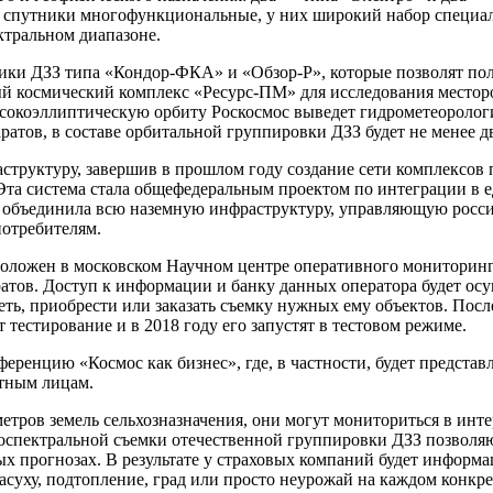
е спутники многофункциональные, у них широкий набор специал
ктральном диапазоне.
ики ДЗЗ типа «Кондор-ФКА» и «Обзор-Р», которые позволят пол
ный космический комплекс «Ресурс-ПМ» для исследования место
сокоэллиптическую орбиту Роскосмос выведет гидрометеорологи
ратов, в составе орбитальной группировки ДЗЗ будет не менее д
аструктуру, завершив в прошлом году создание сети комплексо
та система стала общефедеральным проектом по интеграции в 
 объединила всю наземную инфраструктуру, управляющую росс
потребителям.
оложен в московском Научном центре оперативного мониторинг
атов. Доступ к информации и банку данных оператора будет ос
ть, приобрести или заказать съемку нужных ему объектов. Пос
тестирование и в 2018 году его запустят в тестовом режиме.
еренцию «Космос как бизнес», где, в частности, будет предста
стным лицам.
ров земель сельхозназначения, они могут мониториться в интере
оспектральной съемки отечественной группировки ДЗЗ позволяют
ых прогнозах. В результате у страховых компаний будет информ
асуху, подтопление, град или просто неурожай на каждом конкр