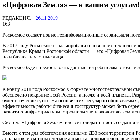
«Цифровая Земля» — к вашим услугам!
РЕДАКЦИЯ,
26.11.2019
|
163
Роскосмос создает новые геоинформационные сервисыдля пот
В 2017 году Роскосмос начал апробацию новейших технологич
Республике Крым и Ростовской области
— это «Цифровая Земля
но и бизнес, и частные лица.
Роскосмос будет предоставлять данные потребителям в том чис
К концу 2018 года Роскосмос в формате многоспектральной съ
обеспечено покрытие всей России, а позже и всей планеты. 
будет в течение суток. На основе этих регулярно обновляемых
эффективность работы бизнеса и госструктур может быть серье
развитию инфраструктуры, строительству, в экологическом м
Система «Цифровая Земля» повысит оперативность создания то
Вместе с тем для обеспечения данными ДЗЗ всей территории Ро
аппаратов, из которых четыре аппарата гидрометеорологическ