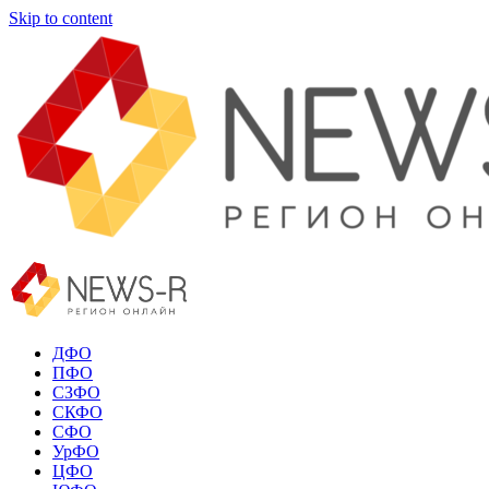
Skip to content
ДФО
ПФО
СЗФО
СКФО
СФО
УрФО
ЦФО