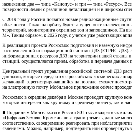
назначения: два — типа «Канопус» и три — типа «Ресурс». Вс
поверхности Земли с различной детализацией и в широком спе
С 2019 года у России появятся новые радиолокационные спутн
облачности. Также на орбиту будет запущен оптико-электрон
территорий, мониторинга охранных зон и заповедников. На вы
М». Таким образом, к 2025 году, с учетом уже работающих аппа
К реализации проекта Роскосмос подготовил и наземную инфр
распределенной информационной системы ДЗЗ (ЕТРИС ДЗЗ). Э
информационных ресурсов ДЗЗ на территории нашей страны и
станций, осуществляется прием, обработка и передача данных 
Центральный пункт управления российской системой ДЗЗ расп
данными, которые передаются с российских космических аппар
желающий, зарегистрировавшийся на портале, сможет посмотре
на электронную почту. Мобильное приложение сейчас проходит 
Роскосмос в середине декабря в Москве проводит крупную конф
который интересен как крупному и среднему бизнесу, так и ча
■ По данным Минсельхоза в России 801 тыс. квадратных километ
«Цифровая Земля». Кроме анализа границ земель, данные мног
соответственно, своевременно реагировать при неблагоприятн
явлениями. Можно, например, подтвердить или опровергнуть з