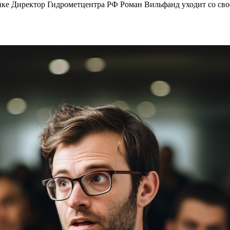
ике Директор Гидрометцентра РФ Роман Вильфанд уходит со своег