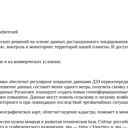
ребителей
еских решений на основе данных дистанционного зондирования 
», контроль и мониторинг территорий нашей планеты. И доступ
ле и на коммерческих условиях.
емки обеспечит регулярное покрытие данными ДЗЗ первоочередн
Разрешение данных составит менее одного метра, получить съе
 данных Роскосмос планирует создать новые геоинформационные 
зно повышена. Данные могут помочь сельскому и лесному хозяйс
ониторинге и при ликвидации последствий чрезвычайных ситуаци
пографических карт, облегчит ведение кадастра, поможет в мон
ссии нужна мощная и развитая техническая база. Сейчас россий
ого и геофизического назначения: два — типа «Электро» и два 