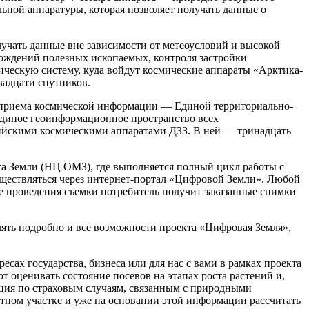
ьной аппаратуры, которая позволяет получать данные о
учать данные вне зависимости от метеоусловий и высокой
рождений полезных ископаемых, контроля застройки
ческую систему, куда войдут космические аппараты «Арктика-
вадцати спутников.
в приема космической информации — Единой территориально-
единое геоинформационное пространство всех
ийскими космическими аппаратами ДЗЗ. В ней — тринадцать
а Земли (НЦ ОМЗ), где выполняется полный цикл работы с
уществляться через интернет-портал «Цифровой Земли». Любой
ле проведения съемки потребитель получит заказанные снимки
влять подробно и все возможности проекта «Цифровая Земля»,
сах государства, бизнеса или для нас с вами в рамках проекта
 оценивать состояние посевов на этапах роста растений и,
ация по страховым случаям, связанным с природными
етном участке и уже на основании этой информации рассчитать