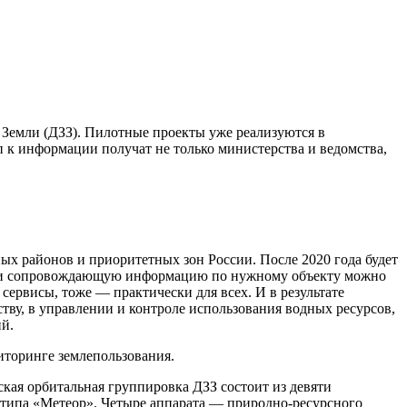
Земли (ДЗЗ). Пилотные проекты уже реализуются в
 к информации получат не только министерства и ведомства,
ых районов и приоритетных зон России. После 2020 года будет
мку и сопровождающую информацию по нужному объекту можно
сервисы, тоже — практически для всех. И в результате
тву, в управлении и контроле использования водных ресурсов,
й.
иторинге землепользования.
ская орбитальная группировка ДЗЗ состоит из девяти
— типа «Метеор». Четыре аппарата — природно-ресурсного