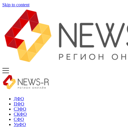
Skip to content
ДФО
ПФО
СЗФО
СКФО
СФО
УрФО