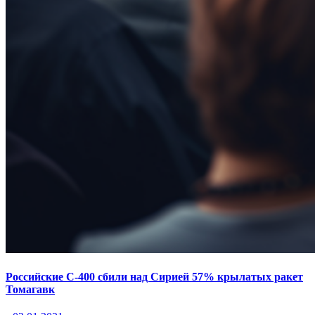
Российские С-400 сбили над Сирией 57% крылатых ракет
Томагавк