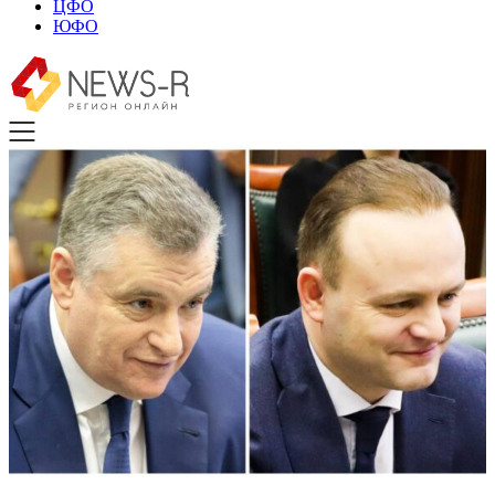
ЦФО
ЮФО