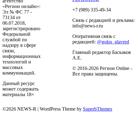
агентство
«Регион онлайн»:
+7 (989) 335-49-34
Эл № ФС 77 -
73134 от
Связь с редакцией и реклама:
06.07.2018,
info@news-r.ru
зарегистрировано
Федеральной
Оперативная связь с
службой по
редакцией:
@golos_glavred
надзору в сфере
связи,
Главный редактор Баскаков
информационных
А.Е.
технологий и
массовых
© 2016-2026 Регион Online -
коммуникаций.
Все права защищены.
Данный ресурс
может содержать
материалы 18+
©2026 NEWS-R
| WordPress Theme by
SuperbThemes