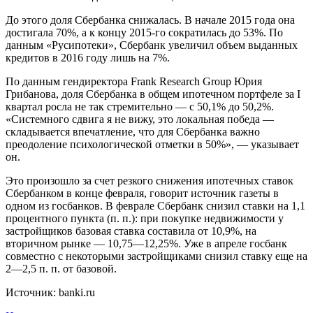
До этого доля Сбербанка снижалась. В начале 2015 года она
достигала 70%, а к концу 2015-го сократилась до 53%. По
данным «Русипотеки», Сбербанк увеличил объем выданных
кредитов в 2016 году лишь на 7%.
По данным гендиректора Frank Research Group Юрия
Грибанова, доля Сбербанка в общем ипотечном портфеле за I
квартал росла не так стремительно — с 50,1% до 50,2%.
«Системного сдвига я не вижу, это локальная победа —
складывается впечатление, что для Сбербанка важно
преодоление психологической отметки в 50%», — указывает
он.
Это произошло за счет резкого снижения ипотечных ставок
Сбербанком в конце февраля, говорит источник газеты в
одном из госбанков. В феврале Сбербанк снизил ставки на 1,1
процентного пункта (п. п.): при покупке недвижимости у
застройщиков базовая ставка составила от 10,9%, на
вторичном рынке — 10,75—12,25%. Уже в апреле госбанк
совместно с некоторыми застройщиками снизил ставку еще на
2—2,5 п. п. от базовой.
Источник: banki.ru