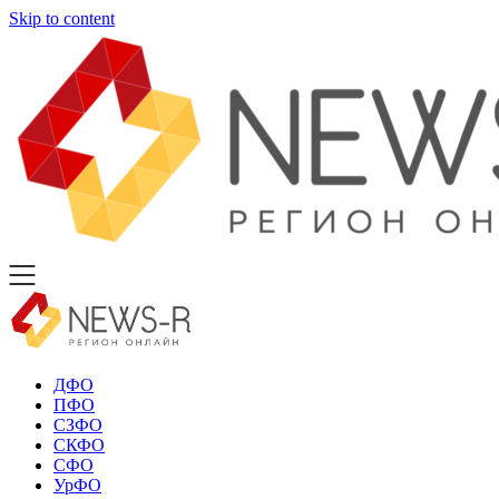
Skip to content
ДФО
ПФО
СЗФО
СКФО
СФО
УрФО