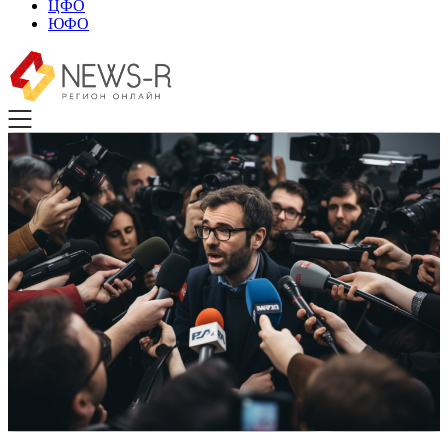
ЦФО
ЮФО