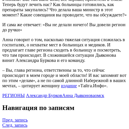
Теперь будут лечить нас? Как больницы готовились, как
препараты закупались? Что делала ваша министр в этот
момент? Какие совещания вы проводите, что вы обсуждаете?»
И сама же отвечает: «Вы не делали ничего! Вы довели регион
до ручки»
Анна говорит о том, насколько тяжелая ситуация сложилась в
госпиталях, о нехватке мест в больницах и медиков. И
предлагает главе региона сходить в больницу и посмотреть,
что там происходит. В сложившейся ситуации Дьяконова
винит Александра Буркова и его команду.
– Вы, глава региона, ответственны за то, что сейчас
происходит в моем городе и моей области! И вас запомнят вот
по этим «делам», а не по самой длинной Набережной в ваших
мечтах, – цитирует женщину
издание
«Тайга.Инфо».
РЕГИОНЫ
Александр Бурков
Анна Дьяконова
омск
Навигация по записям
Пред. запись
След. запись