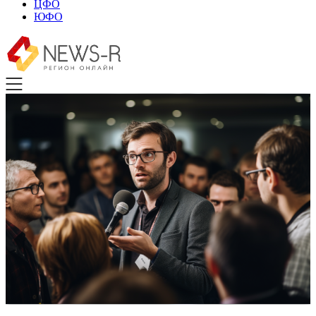
ЦФО
ЮФО