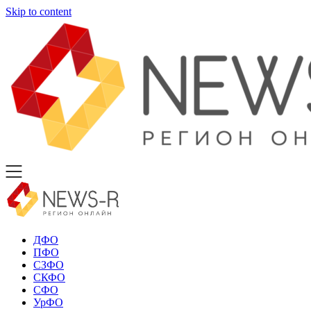
Skip to content
ДФО
ПФО
СЗФО
СКФО
СФО
УрФО