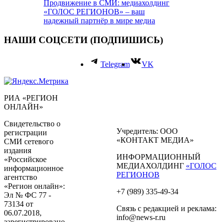
Продвижение в СМИ: медиахолдинг
«ГОЛОС РЕГИОНОВ» – ваш
надежный партнёр в мире медиа
НАШИ СОЦСЕТИ (ПОДПИШИСЬ)
Telegram
VK
РИА «РЕГИОН
ОНЛАЙН»
Свидетельство о
Учредитель: ООО
регистрации
«КОНТАКТ МЕДИА»
СМИ сетевого
издания
ИНФОРМАЦИОННЫЙ
«Российское
МЕДИАХОЛДИНГ
«ГОЛОС
информационное
РЕГИОНОВ
агентство
«Регион онлайн»:
+7 (989) 335-49-34
Эл № ФС 77 -
73134 от
Связь с редакцией и реклама:
06.07.2018,
info@news-r.ru
зарегистрировано