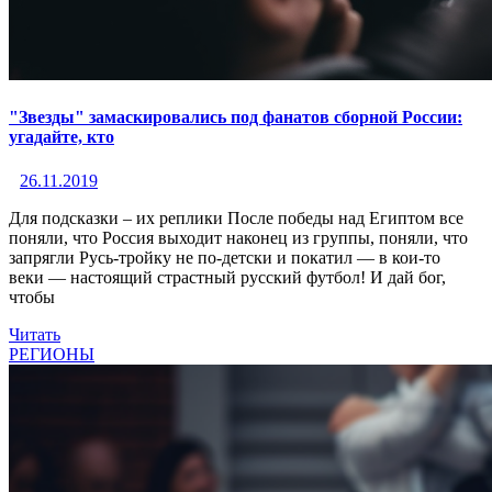
"Звезды" замаскировались под фанатов сборной России:
угадайте, кто
26.11.2019
Для подсказки – их реплики После победы над Египтом все
поняли, что Россия выходит наконец из группы, поняли, что
запрягли Русь-тройку не по-детски и покатил — в кои-то
веки — настоящий страстный русский футбол! И дай бог,
чтобы
Читать
РЕГИОНЫ