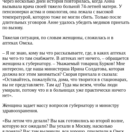
Через несколько дней история повторилась, когда Анна
вызывала врача своей тяжело больной 74-летней матери. У
пенсионерки астма и онкология, она лежала с высокой
температурой, которую тоже не могли сбить. Только после
длительных уговоров Анне удалось убедить медиков приехать
по вызову.
Тяжелая ситуация, по словам женщины, сложилась и в
аптеках Омска.
– Я не знаю, кому вы что рассказываете, где, в каких аптеках
вы чего-то там снабжаете. В аптеках нет ничего, – обращается
женщина к губернатору. – Уважаемый товарищ Бурков! Мне
интересно, где наша министерша Ирина Солдатова, которая
должна все этим заниматься? Скорая приехала и сказала:
«Оставайтесь, пожалуйста, дома, что творится в стационарах,
вы не представляете. Там ад! Туда мы везем, чтобы люди
умирали, потому что и в больницах уже практически ничего
нет».
Женщина задает массу вопросов губернатору и министру
здравоохранения.
«Вы летом что делали? Вы как готовились ко второй волне,
которую все ожидали? Вы уехали в Москву, насколько
я поняла? Вас там вылечили, все хорошо, прилетели в Омск.