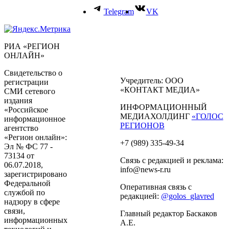
Telegram
VK
РИА «РЕГИОН
ОНЛАЙН»
Свидетельство о
Учредитель: ООО
регистрации
«КОНТАКТ МЕДИА»
СМИ сетевого
издания
ИНФОРМАЦИОННЫЙ
«Российское
МЕДИАХОЛДИНГ
«ГОЛОС
информационное
РЕГИОНОВ
агентство
«Регион онлайн»:
+7 (989) 335-49-34
Эл № ФС 77 -
73134 от
Связь с редакцией и реклама:
06.07.2018,
info@news-r.ru
зарегистрировано
Федеральной
Оперативная связь с
службой по
редакцией:
@golos_glavred
надзору в сфере
связи,
Главный редактор Баскаков
информационных
А.Е.