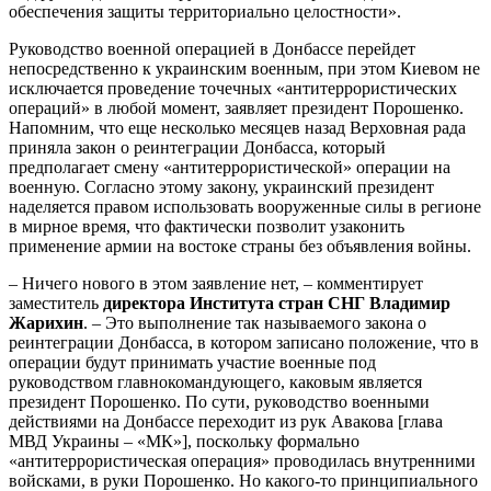
обеспечения защиты территориально целостности».
Руководство военной операцией в Донбассе перейдет
непосредственно к украинским военным, при этом Киевом не
исключается проведение точечных «антитеррористических
операций» в любой момент, заявляет президент Порошенко.
Напомним, что еще несколько месяцев назад Верховная рада
приняла закон о реинтеграции Донбасса, который
предполагает смену «антитеррористической» операции на
военную. Согласно этому закону, украинский президент
наделяется правом использовать вооруженные силы в регионе
в мирное время, что фактически позволит узаконить
применение армии на востоке страны без объявления войны.
– Ничего нового в этом заявление нет, – комментирует
заместитель
директора Института стран СНГ Владимир
Жарихин
. – Это выполнение так называемого закона о
реинтеграции Донбасса, в котором записано положение, что в
операции будут принимать участие военные под
руководством главнокомандующего, каковым является
президент Порошенко. По сути, руководство военными
действиями на Донбассе переходит из рук Авакова [глава
МВД Украины – «МК»], поскольку формально
«антитеррористическая операция» проводилась внутренними
войсками, в руки Порошенко. Но какого-то принципиального