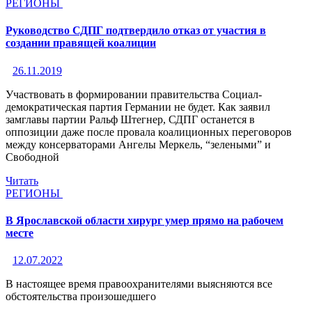
РЕГИОНЫ
Руководство СДПГ подтвердило отказ от участия в
создании правящей коалиции
26.11.2019
Участвовать в формировании правительства Социал-
демократическая партия Германии не будет. Как заявил
замглавы партии Ральф Штегнер, СДПГ останется в
оппозиции даже после провала коалиционных переговоров
между консерваторами Ангелы Меркель, “зелеными” и
Свободной
Читать
РЕГИОНЫ
В Ярославской области хирург умер прямо на рабочем
месте
12.07.2022
В настоящее время правоохранителями выясняются все
обстоятельства произошедшего