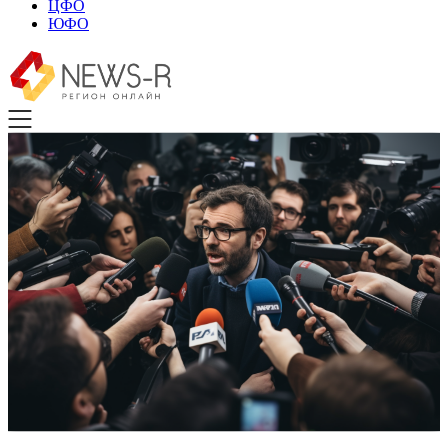
ЦФО
ЮФО