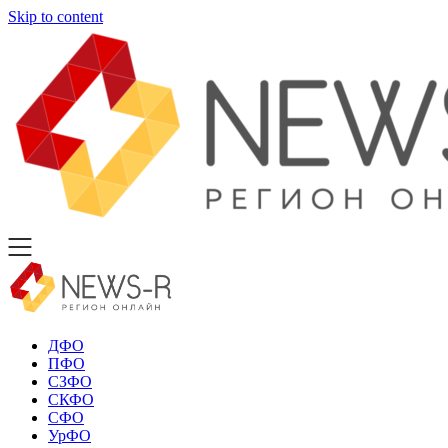
Skip to content
ДФО
ПФО
СЗФО
СКФО
СФО
УрФО