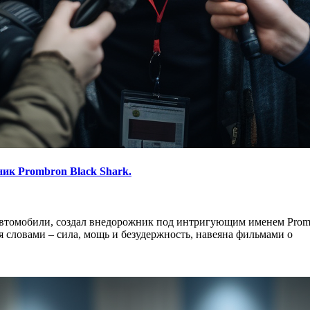
ик Prombron Black Shark.
томобили, создал внедорожник под интригующим именем Prombron
 словами – сила, мощь и безудержность, навеяна фильмами о