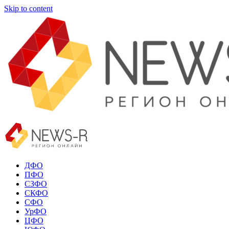
Skip to content
ДФО
ПФО
СЗФО
СКФО
СФО
УрФО
ЦФО