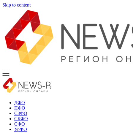
Skip to content
ДФО
ПФО
СЗФО
СКФО
СФО
УрФО