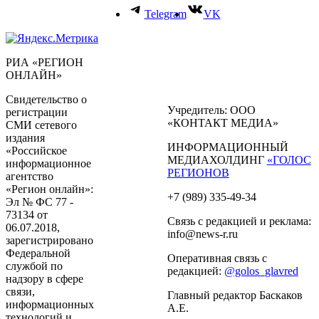
Telegram
VK
РИА «РЕГИОН
ОНЛАЙН»
Свидетельство о
Учредитель: ООО
регистрации
«КОНТАКТ МЕДИА»
СМИ сетевого
издания
ИНФОРМАЦИОННЫЙ
«Российское
МЕДИАХОЛДИНГ
«ГОЛОС
информационное
РЕГИОНОВ
агентство
«Регион онлайн»:
+7 (989) 335-49-34
Эл № ФС 77 -
73134 от
Связь с редакцией и реклама:
06.07.2018,
info@news-r.ru
зарегистрировано
Федеральной
Оперативная связь с
службой по
редакцией:
@golos_glavred
надзору в сфере
связи,
Главный редактор Баскаков
информационных
А.Е.
технологий и