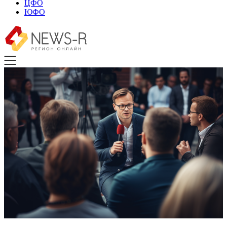
ЦФО
ЮФО