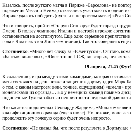
Казалось, после жуткого матча в Париже «Барселона» не повтор
поражения Месси и Неймар отказались участвовать в одной из 
Энрике удалось победить (пусть и в непростом матче) «Реал Со
Что и говорить, пройти «Старую Синьору» будет гораздо труд
Эмери. В пользу чемпиона Италии и настрой игроков: аргентин
остановиться на достигнутом. Еще одно серьезное препятствие
гола в 9 матчах этой Лиги чемпионов). Так что совершить еще 
Стогниенко
: «Много лет слежу за «Ювентусом». Считаю, коман
«Барсы»: во-первых, «Юве» это не ПСЖ, во вторых, нельзя так
19 апреля, 21.45 (Фу
К сожалению, игра между этими командами, которая состоялась
матч состоялся на день позже и защитник дортмундцев Марк Ба
о том, с каким настроем (или, точнее, ощущением) «шмели» пр
монегасками из офсайда… Но у немецких команд помимо дисцип
подопечные Тухеля забыть о неприятности недельной давности
Что касается подопечных Леонарду Жардима, «Монако» является
квалификационного раунда (еще в июле). Но похоже, монегаски
продолжить эту голевую серию будет очень непросто.
Стогниенко
: «Не сказал бы, что после результата в Дортмунд