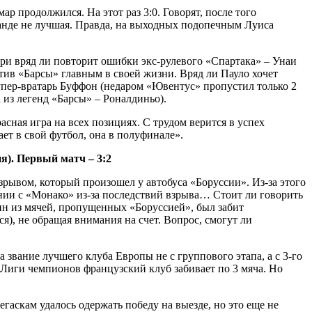
р продолжился. На этот раз 3:0. Говорят, после того
оманде не лучшая. Правда, на выходных подопечным Луиса
ри вряд ли повторит ошибки экс-рулевого «Спартака» – Унаи
отив «Барсы» главным в своей жизни. Вряд ли Пауло хочет
супер-вратарь Буффон (недаром «Ювентус» пропустил только 2
а из легенд «Барсы» – Роналдиньо).
сная игра на всех позициях. С трудом верится в успех
ет в свой футбол, она в полуфинале».
я). Первый матч – 3:2
зрывом, который произошел у автобуса «Боруссии». Из-за этого
янии с «Монако» из-за последствий взрыва… Стоит ли говорить
дин из мячей, пропущенных «Боруссией», был забит
), не обращая внимания на счет. Вопрос, смогут ли
звание лучшего клуба Европы не с группового этапа, а с 3-го
 Лиги чемпионов французский клуб забивает по 3 мяча. Но
гаскам удалось одержать победу на выезде, но это еще не