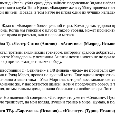
к-энд «Реал» убил сразу двух зайцев: подопечные Зидана набрал
нского клуба Тони Кроос. «Бавария» же в субботу провела гост
вой ничьей. Правда, в том матче не играл один из лучших нап
. Ждал от «Баварии» более цельной игры. Команда так здорово п
рна. Когда мы говорим о клубах такого уровня, может произойти
еет права играть так, как в первом матче».
бол 1). «Лестер Сити» (Англия) – «Атлетико» (Мадрид, Испан
стал третьим английским тренером, которому удалось добраться
«Висенте Кальдерон» у чемпиона Англии почти ничего не получа
ного) принес «матрасникам» победу.
отивостоянии с «Севильей» в 1/8 финала «лисы» не проиграли кр
 как и Рияд Марез, провел не лучший матч. Еще одной неприятн
 основного защитника – Уэса Моргана, который восстанавливаетс
Конечно же, у нас остаются шансы. Хотим продолжить борьбу в ту
одня, но мы сильны дома, и наши болельщики любят вечера Лиги
. Но нынешний соперник «Лестера» это уже не «Севилья». Пусть
ю тренирует, на мой взгляд, лучший тренер в мире. Думаю, в п
Матч ТВ). «Барселона» (Испания) – «Ювентус» (Турин, Италия)