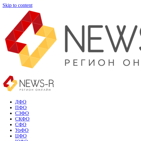
Skip to content
ДФО
ПФО
СЗФО
СКФО
СФО
УрФО
ЦФО