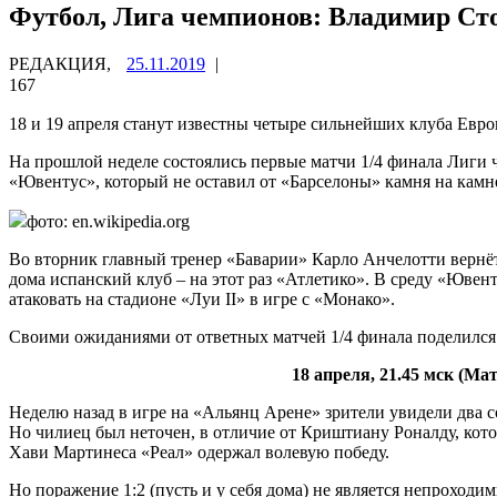
Футбол, Лига чемпионов: Владимир Сто
РЕДАКЦИЯ,
25.11.2019
|
167
18 и 19 апреля станут известны четыре сильнейших клуба Евр
На прошлой неделе состоялись первые матчи 1/4 финала Лиги 
«Ювентус», который не оставил
от «Барселоны» камня на камне
фото: en.wikipedia.org
Во вторник главный тренер «Баварии» Карло Анчелотти вернётс
дома испанский клуб – на этот раз «Атлетико». В среду «Ювент
атаковать на стадионе «Луи II» в игре с «Монако».
Своими ожиданиями от ответных матчей 1/4 финала поделилс
18 апреля, 21.45 мск (М
Неделю назад в игре на «Альянц Арене» зрители увидели два с
Но чилиец был неточен, в отличие от Криштиану Роналду, кот
Хави Мартинеса «Реал» одержал волевую победу.
Но поражение 1:2 (пусть и у себя дома) не является непроход