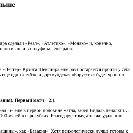
альше
ра сделали «Реал», «Атлетико», «Монако» и, конечно,
срочно вышли в полуфинал ещё рано.
 «Лестер» Крэйга Шекспира ещё раз постарается пройти у себя
ь еще один камбэк, а дортмундская «Боруссия» будет яростно
ания). Первый матч – 2:1
над «i» еще в первой половине матча, забей Видаль пенальти…
00 мячей в еврокубках. Благодаря этому, а также удалению
«машины», как «Бавария». Хотя психологически лучше готовы к