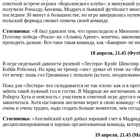
ответной встрече игроки «Королевского клуба»: в минувший уи
получили Роналду, Бензема, Модрич и бывший футболист мюнхе
последние 30 минут в большинстве, но игра завершилась нуле
польский форвард сможет помочь своей команде.
Стогниенко
: «Я был удивлен тем, что происходило в Мюнхене
Поэтому победа «Реала» на «Альянц Арене», конечно, закономе
проходить дальше. Все-таки такая команда, как «Бавария» не им
18 апреля, 21.45 (Фут
В игре недельной давности рулевой «Лестера» Крэйг Шекспир 
Бобби Робсона). Но вряд ли тренер «лис» думал об этом: на 
тот вечер: лишь гол Гризманна с пенальти (кстати, неоднознач
Пока для «Лестера» все складывается не так плохо: как и в пр
забить такой нужный гол в гостях. В Мадриде же англичанин,
Роберта Хута и неясность с участием в ответной игре другого
закончиться. Хотя наставник англичан верит в свою команду: «
очень и очень трудно, надо создать больше моментов, чем сег
Стогниенко
: «Английский клуб добыл хороший счет в Мадриде
дисциплинированная и хорошо организованная команда, котору
19 апреля, 21.45 (