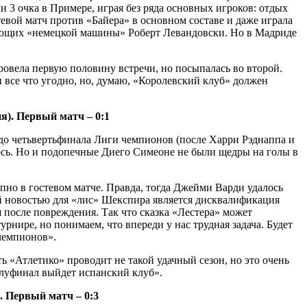
и 3 очка в Примере, играя без ряда основных игроков: отдых
евой матч против «Байера» в основном составе и даже играла
адающих «немецкой машины» Роберт Левандовски. Но в Мадриде
ровела первую половину встречи, но посыпалась во второй.
 все что угодно, но, думаю, «Королевский клуб» должен
ия). Первый матч – 0:1
 до четьвертьфинала Лиги чемпионов (после Харри Рэднаппа и
лось. Но и подопечные Диего Симеоне не были щедры на голы в
упно в гостевом матче. Правда, тогда Джейми Варди удалось
ой новостью для «лис» Шекспира является дисквалификация
я после повреждения. Так что сказка «Лестера» может
рнире, но понимаем, что впереди у нас трудная задача. Будет
 чемпионов».
 «Атлетико» проводит не такой удачный сезон, но это очень
олуфинал выйдет испанский клуб».
. Первый матч – 0:3