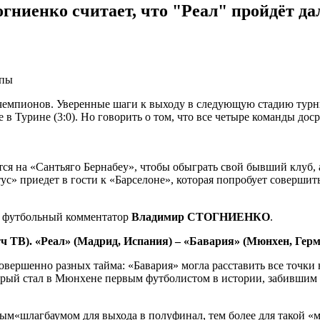
гниенко считает, что "Реал" пройдёт д
опы
чемпионов. Уверенные шаги к выходу в следующую стадию турни
 в Турине (3:0). Но говорить о том, что все четыре команды до
я на «Сантьяго Бернабеу», чтобы обыграть свой бывший клуб, а
ус» приедет в гости к «Барселоне», которая попробует совершит
я футбольный комментатор
Владимир СТОГНИЕНКО
.
атч ТВ). «Реал» (Мадрид, Испания) – «Бавария» (Мюнхен, Герм
овершенно разных тайма: «Бавария» могла расставить все точки 
орый стал в Мюнхене первым футболистом в истории, забившим 1
имым«шлагбаумом для выхода в полуфинал, тем более для такой 