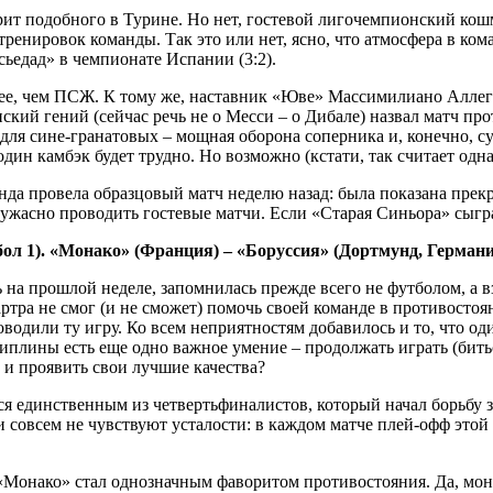
ит подобного в Турине. Но нет, гостевой лигочемпионский кошма
тренировок команды. Так это или нет, ясно, что атмосфера в к
сьедад» в чемпионате Испании (3:2).
нее, чем ПСЖ. К тому же, наставник «Юве» Массимилиано Аллег
ский гений (сейчас речь не о Месси – о Дибале) назвал матч пр
 для сине-гранатовых – мощная оборона соперника и, конечно, 
один камбэк будет трудно. Но возможно (кстати, так считает одн
да провела образцовый матч неделю назад: была показана прекра
 ужасно проводить гостевые матчи. Если «Старая Синьора» сыгра
тбол 1). «Монако» (Франция) – «Боруссия» (Дортмунд, Германи
 на прошлой неделе, запомнилась прежде всего не футболом, а в
ртра не смог (и не сможет) помочь своей команде в противосто
оводили ту игру. Ко всем неприятностям добавилось и то, что о
лины есть еще одно важное умение – продолжать играть (биться
 и проявить свои лучшие качества?
 единственным из четвертьфиналистов, который начал борьбу за 
 совсем не чувствуют усталости: в каждом матче плей-офф этой
е «Монако» стал однозначным фаворитом противостояния. Да, моне