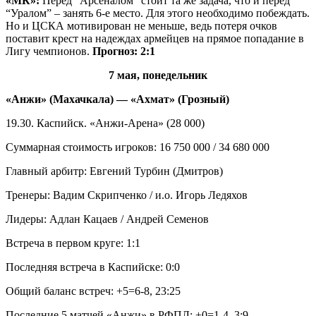
«МК»:
Перед “Арсеналом” стоит та же задача, что и перед
“Уралом” – занять 6-е место. Для этого необходимо побеждать.
Но и ЦСКА мотивирован не меньше, ведь потеря очков
поставит крест на надеждах армейцев на прямое попадание в
Лигу чемпионов.
Прогноз: 2:1
7 мая, понедельник
«Анжи» (Махачкала) — «Ахмат» (Грозный)
19.30. Каспийск. «Анжи-Арена» (28 000)
Суммарная стоимость игроков: 16 750 000 / 34 680 000
Главный арбитр: Евгений Турбин (Дмитров)
Тренеры: Вадим Скрипченко / и.о. Игорь Ледяхов
Лидеры: Адлан Кацаев / Андрей Семенов
Встреча в первом круге: 1:1
Последняя встреча в Каспийске: 0:0
Общий баланс встреч: +5=6-8, 23:25
Последние 5 матчей «Анжи» в РФПЛ: +0=1-4, 3:9