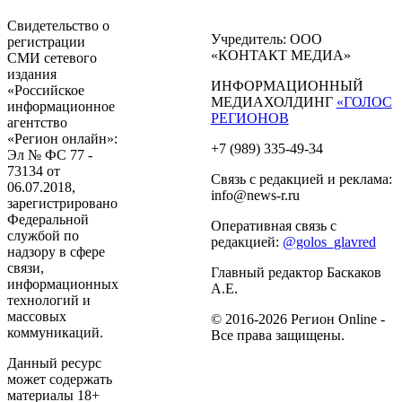
Свидетельство о
Учредитель: ООО
регистрации
«КОНТАКТ МЕДИА»
СМИ сетевого
издания
ИНФОРМАЦИОННЫЙ
«Российское
МЕДИАХОЛДИНГ
«ГОЛОС
информационное
РЕГИОНОВ
агентство
«Регион онлайн»:
+7 (989) 335-49-34
Эл № ФС 77 -
73134 от
Связь с редакцией и реклама:
06.07.2018,
info@news-r.ru
зарегистрировано
Федеральной
Оперативная связь с
службой по
редакцией:
@golos_glavred
надзору в сфере
связи,
Главный редактор Баскаков
информационных
А.Е.
технологий и
массовых
© 2016-2026 Регион Online -
коммуникаций.
Все права защищены.
Данный ресурс
может содержать
материалы 18+