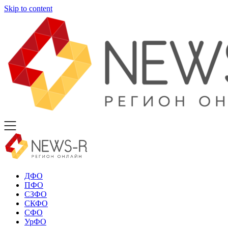
Skip to content
ДФО
ПФО
СЗФО
СКФО
СФО
УрФО