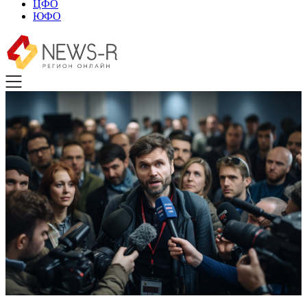
ЦФО
ЮФО