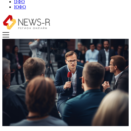
ЦФО
ЮФО