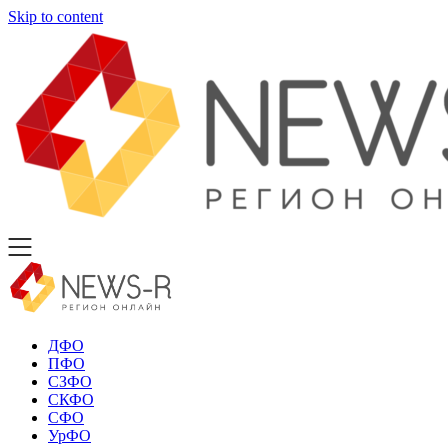
Skip to content
ДФО
ПФО
СЗФО
СКФО
СФО
УрФО