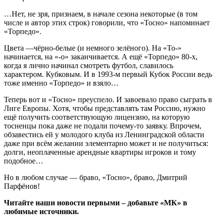
…Нет, не зря, признаем, в начале сезона некоторые (в том
числе и автор этих строк) говорили, что «Тосно» напоминает
«Торпедо».
Цвета —чёрно-белые (и немного зелёного). На «То-»
начинается, на «-о» заканчивается. А ещё «Торпедо» 80-х,
когда я лично начинал смотреть футбол, славилось
характером. Кубковым. И в 1993-м первый Кубок России ведь
тоже именно «Торпедо» и взяло…
Теперь вот и «Тосно» преуспело. И завоевало право сыграть в
Лиге Европы. Хотя, чтобы представлять там Россию, нужно
ещё получить соответствующую лицензию, на которую
тосненцы пока даже не подали почему-то заявку. Впрочем,
обзавестись ей у молодого клуба из Ленинградской области
даже при всём желании элементарно может и не получиться:
долги, неоплаченные арендные квартиры игроков и тому
подобное…
Но в любом случае — браво, «Тосно», браво, Дмитрий
Парфёнов!
Читайте наши новости первыми – добавьте «МК» в
любимые источники.