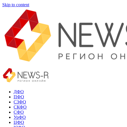
Skip to content
ДФО
ПФО
СЗФО
СКФО
СФО
УрФО
ЦФО