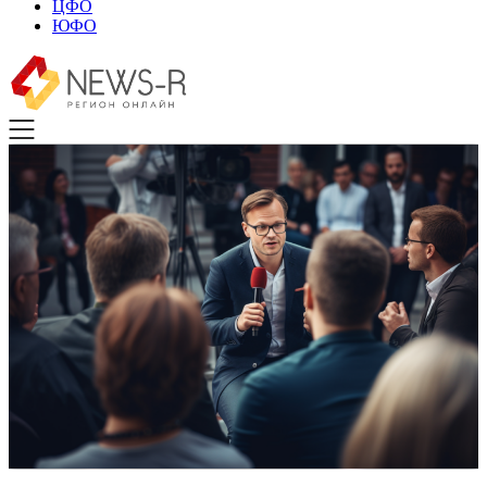
ЦФО
ЮФО