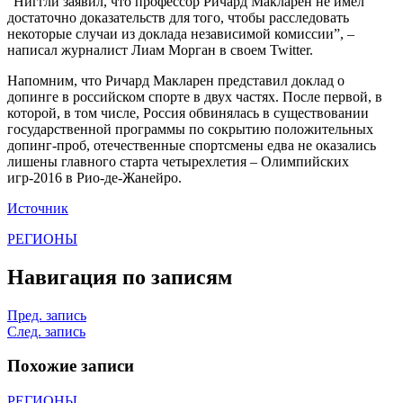
“Ниггли заявил, что профессор Ричард Макларен не имел
достаточно доказательств для того, чтобы расследовать
некоторые случаи из доклада независимой комиссии”, –
написал журналист Лиам Морган в своем Twitter.
Напомним, что Ричард Макларен представил доклад о
допинге в российском спорте в двух частях. После первой, в
которой, в том числе, Россия обвинялась в существовании
государственной программы по сокрытию положительных
допинг-проб, отечественные спортсмены едва не оказались
лишены главного старта четырехлетия – Олимпийских
игр-2016 в Рио-де-Жанейро.
Источник
РЕГИОНЫ
Навигация по записям
Пред. запись
След. запись
Похожие записи
РЕГИОНЫ