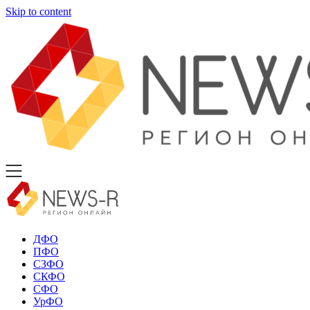
Skip to content
ДФО
ПФО
СЗФО
СКФО
СФО
УрФО