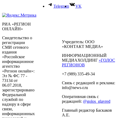
Telegram
VK
РИА «РЕГИОН
ОНЛАЙН»
Свидетельство о
Учредитель: ООО
регистрации
«КОНТАКТ МЕДИА»
СМИ сетевого
издания
ИНФОРМАЦИОННЫЙ
«Российское
МЕДИАХОЛДИНГ
«ГОЛОС
информационное
РЕГИОНОВ
агентство
«Регион онлайн»:
+7 (989) 335-49-34
Эл № ФС 77 -
73134 от
Связь с редакцией и реклама:
06.07.2018,
info@news-r.ru
зарегистрировано
Федеральной
Оперативная связь с
службой по
редакцией:
@golos_glavred
надзору в сфере
связи,
Главный редактор Баскаков
информационных
А.Е.