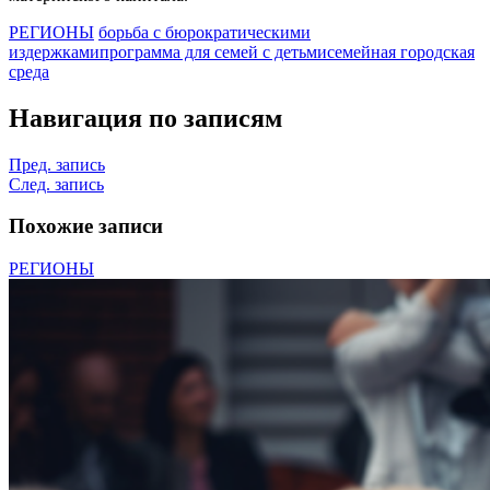
РЕГИОНЫ
борьба с бюрократическими
издержками
программа для семей с детьми
семейная городская
среда
Навигация по записям
Пред. запись
След. запись
Похожие записи
РЕГИОНЫ