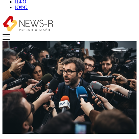
ЦФО
ЮФО