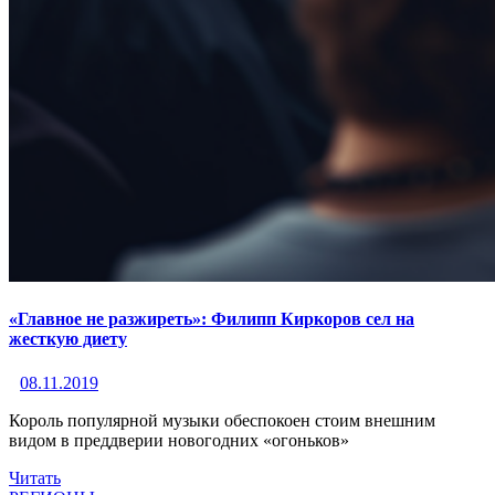
«Главное не разжиреть»: Филипп Киркоров сел на
жесткую диету
08.11.2019
Король популярной музыки обеспокоен стоим внешним
видом в преддверии новогодних «огоньков»
Читать