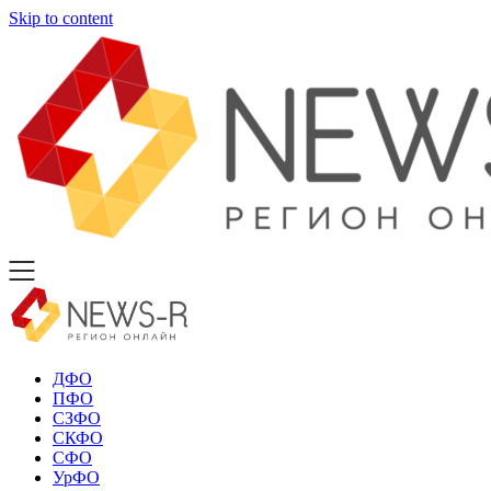
Skip to content
ДФО
ПФО
СЗФО
СКФО
СФО
УрФО