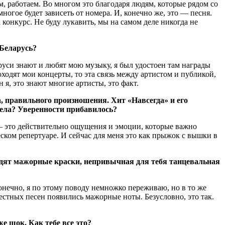
, работаем. Во многом это благодаря людям, которые рядом со
огое будет зависеть от номера. И, конечно же, это — песня.
 конкурс. Не буду лукавить, мы на самом деле никогда не
 Беларусь?
руси знают и любят мою музыку, я был удостоен там награды
ходят мои концерты, то эта связь между артистом и публикой,
 я, это знают многие артисты, это факт.
а, правильного произношения. Хит «Навсегда» и его
 дела? Уверенности прибавилось?
— это действительно ощущения и эмоции, которые важно
еском репертуаре. И сейчас для меня это как прыжок с вышки в
ходят мажорные краски, непривычная для тебя танцевальная
Конечно, я по этому поводу немножко переживаю, но в то же
естных песен появились мажорные ноты. Безусловно, это так.
е шок. Как тебе все это?