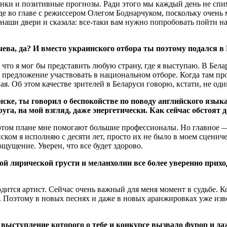
нки и позитивные прогнозы. Ради этого мы каждый день не спим
 во главе с режиссером Олегом Боднарчуком, поскольку очень мн
наши двери и сказала: все-таки вам нужно попробовать пойти на
ева, да? И вместо украинского отбора ты поэтому подался в
то я мог бы представить любую страну, где я выступаю. В Бела
 предложение участвовать в национальном отборе. Когда там про
ая. Об этом качестве зрителей в Беларуси говорю, кстати, не один
ске, ты говорил о беспокойстве по поводу английского язык
руга, на мой взгляд, даже энергетически. Как сейчас обстоят
этом плане мне помогают большие профессионалы. Но главное 
йском я исполняю с десяти лет, просто их не было в моем сценич
ощущение. Уверен, что все будет здорово.
ной лирической грусти и меланхолии все более уверенно при
…
одится артист. Сейчас очень важный для меня момент в судьбе. 
я. Поэтому в новых песнях и даже в новых аранжировках уже изв
ыступление которого о тебе и конкурсе вызвало фурор и даж