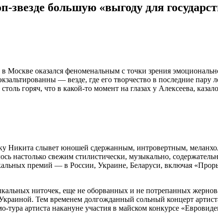
п-звезде большую «выгоду для государст
 Москве оказался феноменальным с точки зрения эмоционально
экзальтированны — везде, где его творчество в последние пару
оль горяч, что в какой-то момент на глазах у Алексеева, казало
ку Никита слывет юношей сдержанным, интровертным, меланхоли
лось настолько свежим стилистически, музыкально, содержатель
ыкальных премий — в России, Украине, Беларуси, включая «П
зыкальных ниточек, еще не оборванных и не потрепанных жерн
 Украиной. Тем временем долгожданный сольный концерт артист
о-тура артиста накануне участия в майском конкурсе «Евровиде