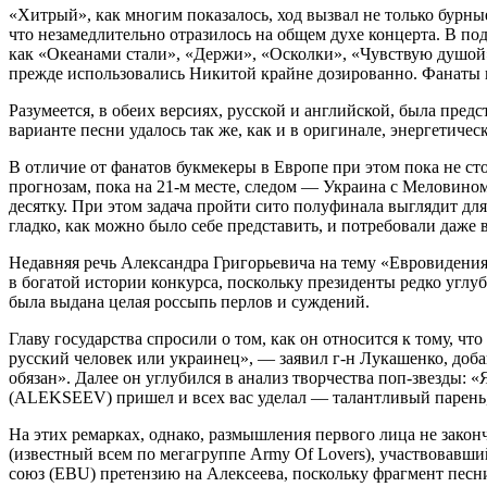
«Хитрый», как многим показалось, ход вызвал не только бурны
что незамедлительно отразилось на общем духе концерта. В по
как «Океанами стали», «Держи», «Осколки», «Чувствую душой»
прежде использовались Никитой крайне дозированно. Фанаты 
Разумеется, в обеих версиях, русской и английской, была пред
варианте песни удалось так же, как и в оригинале, энергетиче
В отличие от фанатов букмекеры в Европе при этом пока не с
прогнозам, пока на 21-м месте, следом — Украина с Меловином
десятку. При этом задача пройти сито полуфинала выглядит дл
гладко, как можно было себе представить, и потребовали даже
Недавняя речь Александра Григорьевича на тему «Евровидения
в богатой истории конкурса, поскольку президенты редко углу
была выдана целая россыпь перлов и суждений.
Главу государства спросили о том, как он относится к тому, чт
русский человек или украинец», — заявил г-н Лукашенко, доба
обязан». Далее он углубился в анализ творчества поп-звезды: 
(ALEKSEEV) пришел и всех вас уделал — талантливый парень,
На этих ремарках, однако, размышления первого лица не закон
(известный всем по мегагруппе Army Of Lovers), участвовавши
союз (EBU) претензию на Алексеева, поскольку фрагмент песн