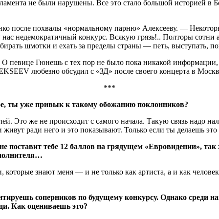
амента не были нарушены. Все это стало большой историей в Бел
нко после похвалы «нормальному парню» Алексееву. — Некоторые
нас недемократичный конкурс. Всякую грязь!.. Полторы сотни 
а собирать шмотки и ехать за пределы страны — петь, выступать, 
. О певице Гюнешь с тех пор не было пока никакой информации, 
SEEV любезно обсудил с «ЗД» после своего концерта в Москв
***
ное, ты уже привык к такому обожанию поклонников?
ей. Это же не происходит с самого начала. Такую связь надо нал
и живут ради него и это показывают. Только если ты делаешь это
не поставит тебе 12 баллов на грядущем «Евровидении», так 
исполнителя…
и, которые знают меня — и не только как артиста, а и как челове
ируешь соперников по будущему конкурсу. Однако среди наш
ди. Как оцениваешь это?