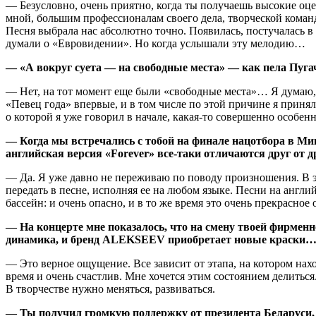
— Безусловно, очень приятно, когда ты получаешь высокие оце
мной, большим профессионалам своего дела, творческой команде
Песня выбрала нас абсолютно точно. Появилась, постучалась в 
думали о «Евровидении». Но когда услышали эту мелодию…
— «А вокруг суета — на свободные места» — как пела Пугач
— Нет, на тот момент еще были «свободные места»… Я думаю, ч
«Певец года» впервые, и в том числе по этой причине я принял
о которой я уже говорил в начале, какая-то совершенно особенн
— Когда мы встречались с тобой на финале нацотбора в Мин
английская версия «Forever» все-таки отличаются друг от д
— Да. Я уже давно не переживаю по поводу произношения. В 
передать в песне, исполняя ее на любом языке. Песни на англи
бассейн: и очень опасно, и в то же время это очень прекрасное 
— На концерте мне показалось, что на смену твоей фирмен
динамика, и бренд ALEKSEEV приобретает новые краски
— Это верное ощущение. Все зависит от этапа, на котором нах
время и очень счастлив. Мне хочется этим состоянием делитьс
В творчестве нужно меняться, развиваться.
— Ты получил громкую поддержку от президента Беларуси, в