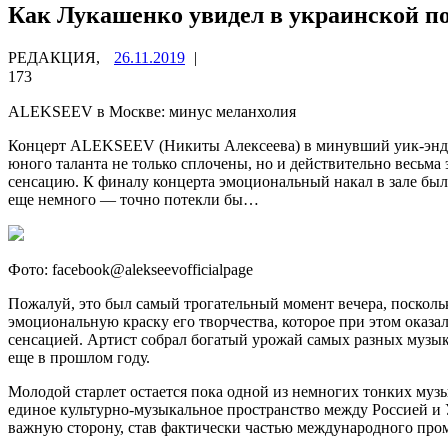
Как Лукашенко увидел в украинской по
РЕДАКЦИЯ,
26.11.2019
|
173
ALEKSEEV в Москве: минус меланхолия
Концерт ALEKSEEV (Никиты Алексеева) в минувший уик-энд в
юного таланта не только сплочены, но и действительно весьма
сенсацию. К финалу концерта эмоциональный накал в зале был ст
еще немного — точно потекли бы…
Фото: facebook@alekseevofficialpage
Пожалуй, это был самый трогательный момент вечера, посколь
эмоциональную краску его творчества, которое при этом оказа
сенсацией. Артист собрал богатый урожай самых разных муз
еще в прошлом году.
Молодой старлет остается пока одной из немногих тонких му
единое культурно-музыкальное пространство между Россией и
важную сторону, став фактически частью международного пром