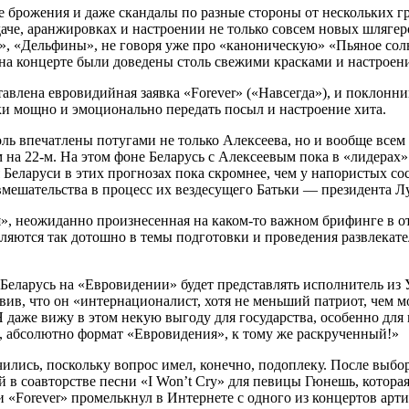
е брожения и даже скандалы по разные стороны от нескольких г
даче, аранжировках и настроении не только совсем новых шлягер
, «Дельфины», не говоря уже про «каноническую» «Пьяное солн
на концерте были доведены столь свежими красками и настроен
ставлена евровидийная заявка «Forever» («Навсегда»), и поклон
ски мощно и эмоционально передать посыл и настроение хита.
толь впечатлены потугами не только Алексеева, но и вообще вс
 на 22-м. На этом фоне Беларусь с Алексеевым пока в «лидерах
я Беларуси в этих прогнозах пока скромнее, чем у напористых с
 вмешательства в процесс их вездесущего Батьки — президента Л
», неожиданно произнесенная на каком-то важном брифинге в о
бляются так дотошно в темы подготовки и проведения развлекат
о Беларусь на «Евровидении» будет представлять исполнитель из 
вив, что он «интернационалист, хотя не меньший патриот, чем 
«Я даже вижу в этом некую выгоду для государства, особенно для
 абсолютно формат «Евровидения», к тому же раскрученный!»
чились, поскольку вопрос имел, конечно, подоплеку. После выб
й в соавторстве песни «I Won’t Cry» для певицы Гюнешь, котор
и «Forever» промелькнул в Интернете с одного из концертов ар