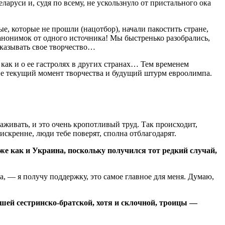
аруси и, судя по всему, не ускользнуло от пристального ока
, которые не прошли (нацотбор), начали пакостить стране,
анонимок от одного источника! Мы быстренько разобрались,
показывать свое творчество…
как и о ее гастролях в других странах… Тем временем
е текущий момент творчества и будущий штурм евроолимпа.
аживать, и это очень кропотливый труд. Так происходит,
 искренне, люди тебе поверят, сполна отблагодарят.
же как и Украина, поскольку получился тот редкий случай,
ка, — я получу поддержку, это самое главное для меня. Думаю,
ей сестринско-братской, хотя и склочной, троицы —