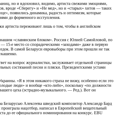
раниц, но и вдохновил, видимо, артиста свежими эмоциями,
ов, вроде «Сберегу» и «Не мед», но и «старых» хитов — таких
це», появились динамика, радость и оптимизм, которые
иями до форменного исступления.
ники артиста переживают лишь о том, чтобы в английском
ем нашим «славянским блоком». Россия с Юлией Самойловой, по
» — 15-е место со спорадическими «заходами» даже в первую
оседок. В самой Беларуси евровыборы при этом прошли не так
укашенко.
твет на вопрос журналистки, заслуживает отдельной страницы
ельных состязаний песни и пляски. Президентскими устами
Украины. «Я в этом никакого страха не вижу, особенно если это
молодые люди» и вообще «кто-либо», поскольку «по должности
 вашего цеха (эстрадно-музыкального. — Ред.). Вот он
ора Беларусью Алексеева шведский композитор Александр Бард
ая проиграла нацотбор, написал в Европейский вещательный
тиста до ее официального номинирования на конкурс. EBU