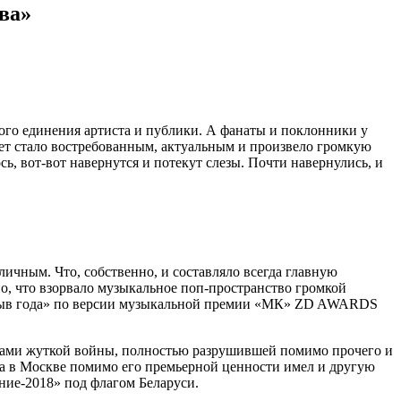
ва»
го единения артиста и публики. А фанаты и поклонники у
 лет стало востребованным, актуальным и произвело громкую
сь, вот-вот навернутся и потекут слезы. Почти навернулись, и
чным. Что, собственно, и составляло всегда главную
но, что взорвало музыкальное поп-пространство громкой
рорыв года» по версии музыкальной премии «МК» ZD AWARDS
овами жуткой войны, полностью разрушившей помимо прочего и
а в Москве помимо его премьерной ценности имел и другую
ние-2018» под флагом Беларуси.