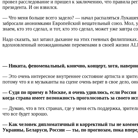
провел расследование и пришел к заключению, что правила регл
президента. И он взвился.
— Что меня больше всего задело? — начал распаляться Лукаше
забросали анонимками Европейский вещательный союз. Мол, у 
знаем, кто это сделал, и тот, кто это сделал, может уже завтр
Надо сказать, зал затаил дыхание на этих гневных филиппиках
вдохновленный неожиданными переменами в своей жизни ALEK
— Никита, феноменальный, конечно, концерт, хотя, навер
— Это очень интересное внутреннее состояние артиста и зрител
потому что я и музыканты на сцене очень верят в свое дело, он
— Судя по приему в Москве, я очень удивлюсь, если Россия 
когда страна имеет возможность проголосовать за своего 
— Думаю, что в тех странах, где у меня есть поддержка, зрител
что все будет хорошо.
— Как человек дипломатичный и корректный ты не коммент
Украины, Беларуси, России — ты, по прогнозам, пока впере