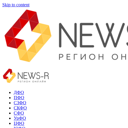
Skip to content
ДФО
ПФО
СЗФО
СКФО
СФО
УрФО
ЦФО