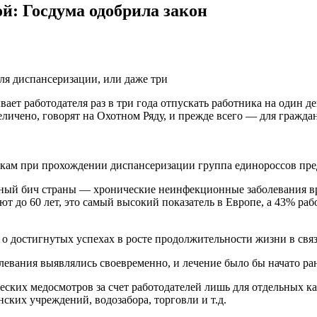
: Госдума одобрила закон
ля диспансеризации, или даже три
ает работодателя раз в три года отпускать работника на один д
личено, говорят на Охотном Ряду, и прежде всего — для гражда
икам при прохождении диспансеризации группа единороссов пред
вный бич страны — хронические неинфекционные заболевания вр
т до 60 лет, это самый высокий показатель в Европе, а 43% ра
 о достигнутых успехах в росте продолжительности жизни в св
евания выявлялись своевременно, и лечение было бы начато ран
ских медосмотров за счет работодателей лишь для отдельных ка
ких учреждений, водозабора, торговли и т.д.