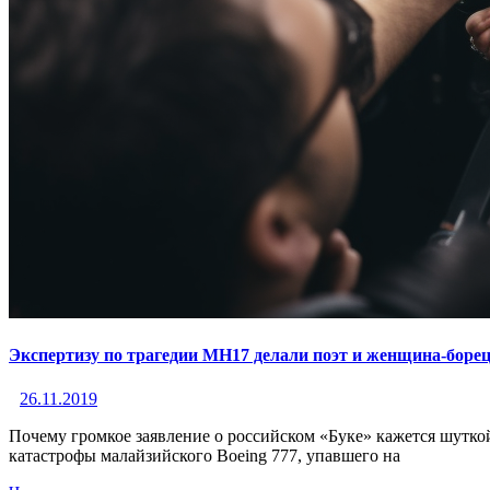
Экспертизу по трагедии МН17 делали поэт и женщина-борец
26.11.2019
Почему громкое заявление о российском «Буке» кажется шутко
катастрофы малайзийского Boeing 777, упавшего на