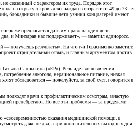
, не связанный с характером их труда. Порядок этот
кала на скрытую кровь для граждан в возрасте от 49 до 73 лет
твий, блокадники и бывшие дети-узники концлагерей имеют
Теперь же предлагается дать им право на один день
а два, и Минздрав нас поддерживает», — заметил единоросс.
й — получаешь результаты». На что г-н Герасименко заметил:
онопроект отрицательный отзыв, и главным аргументом против
 Татьяна Сапрыкина («ЕР»). Речь идет «о выявлении
а, потребление алкоголя, нерациональное питание, низкая
хотят обследоваться — пожалуйста, за свой счет, говорится в
ым подходят врачи к профилактическим осмотрам, зачастую
изацией пренебрегают. Но все эти проблемы — за пределами
со «своевременностью оказания медицинской помощи, в
усмотреть даже не два, а три дополнительных выходных дня