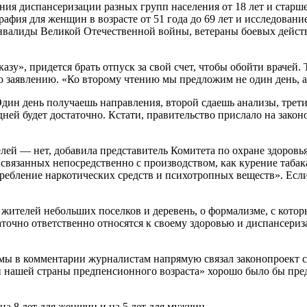
ния диспансеризации разных групп населения от 18 лет и старше
фия для женщин в возрасте от 51 года до 69 лет и исследование 
 Инвалиды Великой Отечественной войны, ветераны боевых дейс
у», придется брать отпуск за свой счет, чтобы обойти врачей. 
 по заявлению. «Ко второму чтению мы предложим не один день, 
дин день получаешь направления, второй сдаешь анализы, трети
х дней будет достаточно. Кстати, правительство прислало на зак
ей — нет, добавила представитель Комитета по охране здоровья
 связанных непосредственно с производством, как курение табак
ребление наркотических средств и психотропных веществ». Если 
ителей небольших поселков и деревень, о формализме, с котор
статочно ответственно относятся к своему здоровью и диспансер
умы в комментарии журналистам напрямую связал законопроект 
 нашей страны предпенсионного возраста» хорошо было бы пред
на 8 лет для женщин и на 5 лет для мужчин.