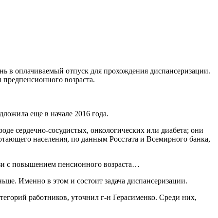
ень в
оплачиваемый отпуск для прохождения диспансеризации.
н предпенсионного возраста.
ложила еще в начале 2016 года.
оде сердечно-сосудистых, онкологических или диабета; они
ботающего населения, по данным Росстата и Всемирного банка,
язи с повышением пенсионного возраста…
ьше. Именно в этом и состоит задача диспансеризации.
тегорий работников, уточнил г-н Герасименко. Среди них,