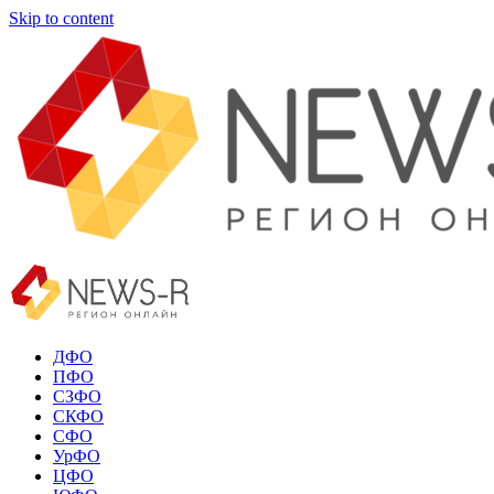
Skip to content
ДФО
ПФО
СЗФО
СКФО
СФО
УрФО
ЦФО