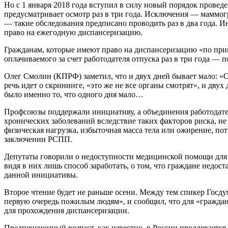
Но с 1 января 2018 года вступил в силу новый порядок проведе
предусматривает осмотр раз в три года. Исключения — маммогра
— такие обследования предписано проводить раз в два года.
право на ежегодную диспансеризацию.
Гражданам, которые имеют право на диспансеризацию «по приказ
оплачиваемого за счет работодателя отпуска раз в три года —
Олег Смолин (КПРФ) заметил, что и двух дней бывает мало: «О
речь идет о скрининге, «это же не все органы смотрят», и дву
было именно то, что одного дня мало…
Профсоюзы поддержали инициативу, а объединения работодател
хронических заболеваний вследствие таких факторов риска, не
физическая нагрузка, избыточная масса тела или ожирение, пот
заключении РСПП.
Депутаты говорили о недоступности медицинской помощи для ж
видя в них лишь способ заработать, о том, что граждане недо
данной инициативы.
Второе чтение будет не раньше осени. Между тем спикер Госд
первую очередь пожилым людям», и сообщил, что для «граждан
для прохождения диспансеризации.
Предпенсионный возраст, как известно, в России продлевается 