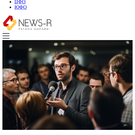
ЦФО
ЮФО