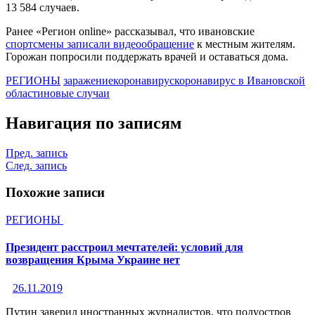
13 584 случаев.
Ранее «Регион online» рассказывал, что ивановские
спортсмены записали видеообращение
к местным жителям.
Горожан попросили поддержать врачей и оставаться дома.
РЕГИОНЫ
заражение
коронавирус
коронавирус в Ивановской
области
новые случаи
Навигация по записям
Пред. запись
След. запись
Похожие записи
РЕГИОНЫ
Президент расстроил мечтателей: условий для
возвращения Крыма Украине нет
26.11.2019
Путин заверил иностранных журналистов, что полуостров