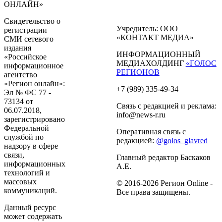
ОНЛАЙН»
Свидетельство о
Учредитель: ООО
регистрации
«КОНТАКТ МЕДИА»
СМИ сетевого
издания
ИНФОРМАЦИОННЫЙ
«Российское
МЕДИАХОЛДИНГ
«ГОЛОС
информационное
РЕГИОНОВ
агентство
«Регион онлайн»:
+7 (989) 335-49-34
Эл № ФС 77 -
73134 от
Связь с редакцией и реклама:
06.07.2018,
info@news-r.ru
зарегистрировано
Федеральной
Оперативная связь с
службой по
редакцией:
@golos_glavred
надзору в сфере
связи,
Главный редактор Баскаков
информационных
А.Е.
технологий и
массовых
© 2016-2026 Регион Online -
коммуникаций.
Все права защищены.
Данный ресурс
может содержать