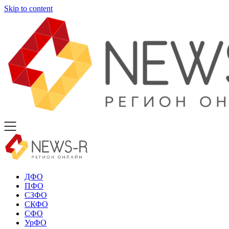
Skip to content
ДФО
ПФО
СЗФО
СКФО
СФО
УрФО