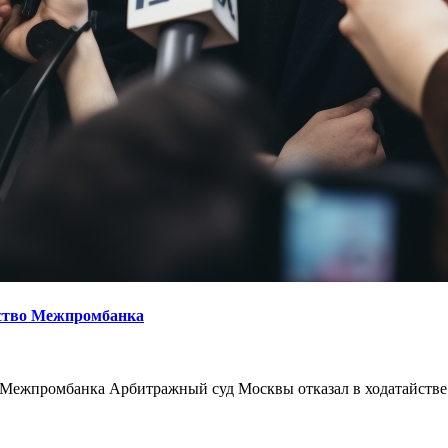
тство Межпромбанка
во Межпромбанка Арбитражный суд Москвы отказал в ходатайств