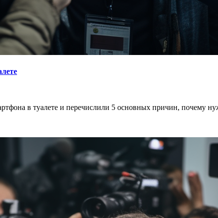
алете
ртфона в туалете и перечислили 5 основных причин, почему нуж