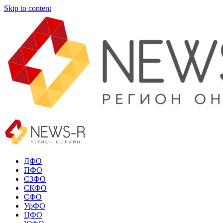
Skip to content
ДФО
ПФО
СЗФО
СКФО
СФО
УрФО
ЦФО