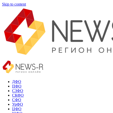
Skip to content
ДФО
ПФО
СЗФО
СКФО
СФО
УрФО
ЦФО