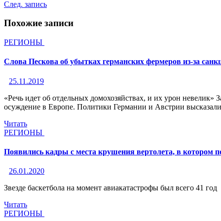
След. запись
Похожие записи
РЕГИОНЫ
Слова Пескова об убытках германских фермеров из-за санк
25.11.2019
«Речь идет об отдельных домохозяйствах, и их урон невелик»
осуждение в Европе. Политики Германии и Австрии высказали
Читать
РЕГИОНЫ
Появились кадры с места крушения вертолета, в котором п
26.01.2020
Звезде баскетбола на момент авиакатастрофы был всего 41 год
Читать
РЕГИОНЫ