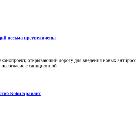
ций весьма преувеличены
 Законопроект, открывающий дорогу для введения новых антиро
 несогласие с санкционной
огиб Коби Брайант